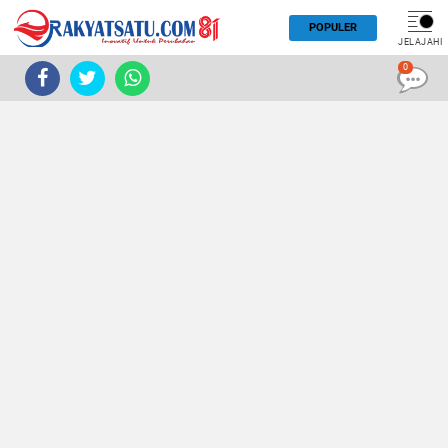
POPULER
JELAJAHI
0