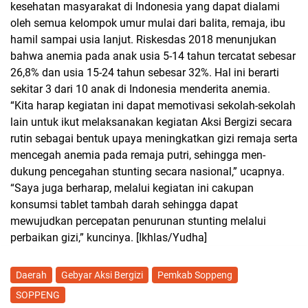
kesehatan masyarakat di Indonesia yang dapat dialami
oleh semua kelompok umur mulai dari balita, remaja, ibu
hamil sampai usia lanjut. Riskesdas 2018 menunjukan
bahwa anemia pada anak usia 5-14 tahun tercatat sebesar
26,8% dan usia 15-24 tahun sebesar 32%. Hal ini berarti
sekitar 3 dari 10 anak di Indonesia menderita anemia.
“Kita harap kegiatan ini dapat memotivasi sekolah-sekolah
lain untuk ikut melaksanakan kegiatan Aksi Bergizi secara
rutin sebagai bentuk upaya meningkatkan gizi remaja serta
mencegah anemia pada remaja putri, sehingga men-
dukung pencegahan stunting secara nasional,” ucapnya.
“Saya juga berharap, melalui kegiatan ini cakupan
konsumsi tablet tambah darah sehingga dapat
mewujudkan percepatan penurunan stunting melalui
perbaikan gizi,” kuncinya.
[Ikhlas/Yudha]
Daerah
Gebyar Aksi Bergizi
Pemkab Soppeng
SOPPENG