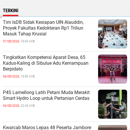
TERKINI
Tim IsDB Sidak Kesiapan UIN Alauddin,
Proyek Fakultas Kedokteran Rp1 Triliun
Masuk Tahap Krusial
07/08/2026,
16:04 WIB
Tingkatkan Kompetensi Aparat Desa, 65
Kadus-Kaling di Sibulue Adu Kemampuan
Berpidato
06/08/2026,
15:50 WIB
P4S Lamellong Latih Petani Muda Merakit
Smart Hydro Loop untuk Pertanian Cerdas
06/08/2026,
22:43 WIB
Kwarcab Maros Lepas 48 Peserta Jambore