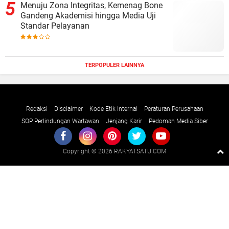
Menuju Zona Integritas, Kemenag Bone
Gandeng Akademisi hingga Media Uji
Standar Pelayanan
TERPOPULER LAINNYA
Redaksi
Disclaimer
Kode Etik Internal
Peraturan Perusahaan
SOP Perlindungan Wartawan
Jenjang Karir
Pedoman Media Siber
Copyright ©
2026 RAKYATSATU.COM
Premium
By
Raushan
Design
With
Shroff
Templates