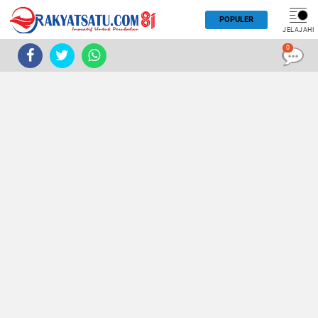
POPULER
JELAJAHI
0