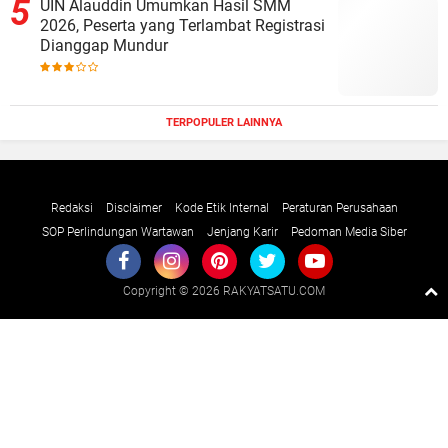
UIN Alauddin Umumkan Hasil SMM
2026, Peserta yang Terlambat Registrasi
Dianggap Mundur
TERPOPULER LAINNYA
Redaksi
Disclaimer
Kode Etik Internal
Peraturan Perusahaan
SOP Perlindungan Wartawan
Jenjang Karir
Pedoman Media Siber
Copyright ©
2026 RAKYATSATU.COM
Premium
By
Raushan
Design
With
Shroff
Templates