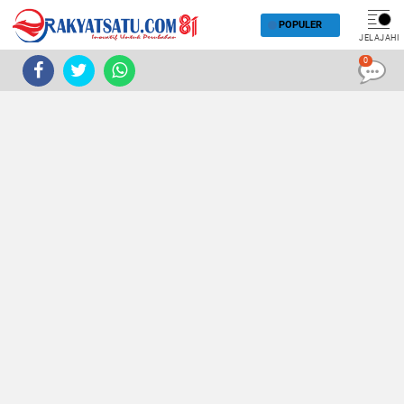
POPULER
JELAJAHI
0