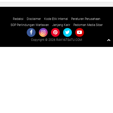
Redaksi
Disclaimer
Kode Etik Internal
Peraturan Perusahaan
SOP Perlindungan Wartawan
Jenjang Karir
Pedoman Media Siber
Copyright ©
2026 RAKYATSATU.COM
Premium
By
Raushan
Design
With
Shroff
Templates