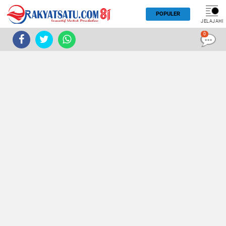
POPULER
JELAJAHI
0