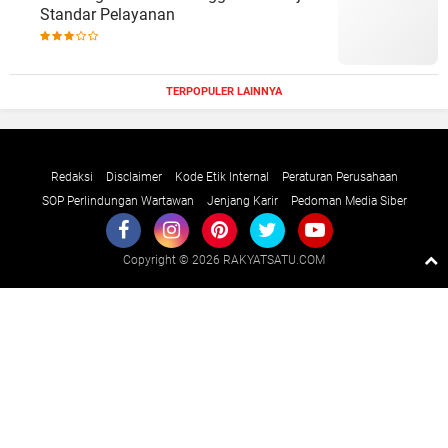
Standar Pelayanan
TERPOPULER LAINNYA
Redaksi
Disclaimer
Kode Etik Internal
Peraturan Perusahaan
SOP Perlindungan Wartawan
Jenjang Karir
Pedoman Media Siber
Copyright ©
2026 RAKYATSATU.COM
Premium
By
Raushan
Design
With
Shroff
Templates