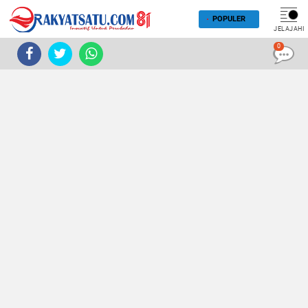
POPULER
JELAJAHI
0