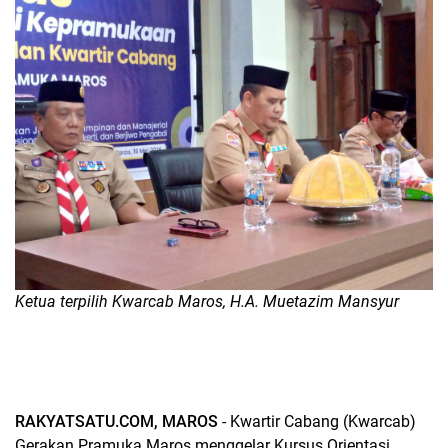
Ketua terpilih Kwarcab Maros, H.A. Muetazim Mansyur
RAKYATSATU.COM, MAROS
- Kwartir Cabang (Kwarcab)
Gerakan Pramuka Maros menggelar Kursus Orientasi