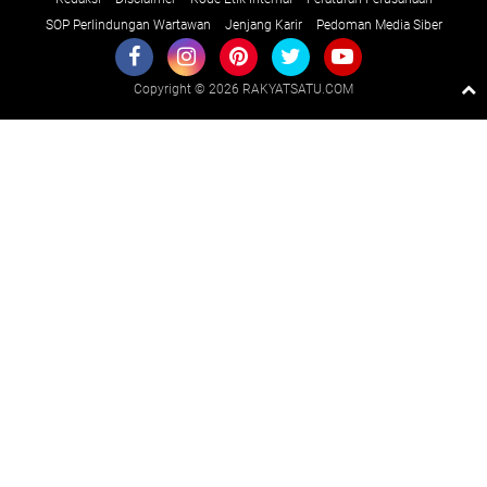
SOP Perlindungan Wartawan
Jenjang Karir
Pedoman Media Siber
Copyright ©
2026 RAKYATSATU.COM
Premium
By
Raushan
Design
With
Shroff
Templates