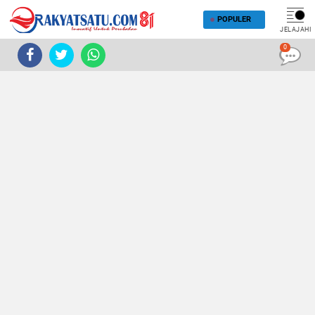
POPULER
JELAJAHI
0