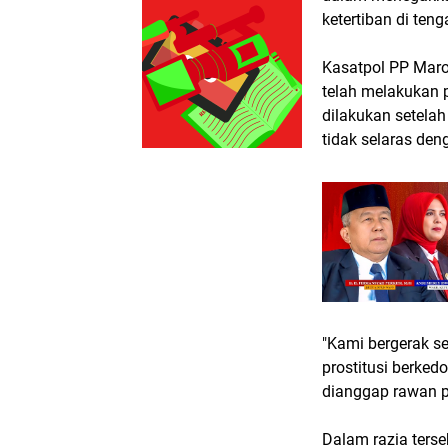
ketertiban di ten
Kasatpol PP Maro
telah melakukan 
dilakukan setela
tidak selaras den
"Kami bergerak s
prostitusi berked
dianggap rawan p
Dalam razia ters