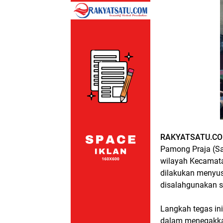
RAKYATSATU.CO
Pamong Praja (Sa
wilayah Kecamata
dilakukan menyus
disalahgunakan se
Langkah tegas in
dalam menegakka