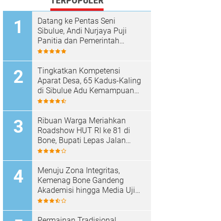
TERPOPULER
Datang ke Pentas Seni
Sibulue, Andi Nurjaya Puji
Panitia dan Pemerintah
Kecamatan
Tingkatkan Kompetensi
Aparat Desa, 65 Kadus-Kaling
di Sibulue Adu Kemampuan
Berpidato
Ribuan Warga Meriahkan
Roadshow HUT RI ke 81 di
Bone, Bupati Lepas Jalan
Santai
Menuju Zona Integritas,
Kemenag Bone Gandeng
Akademisi hingga Media Uji
Standar Pelayanan
Permainan Tradisional