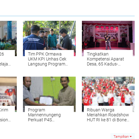
26
Tim PPK Ormawa
Tingkatkan
UKM KPI Unhas Cek
Kompetensi Aparat
lajar
Langsung Program
Desa, 65 Kadus-
Mannennungeng di
Kaling di Sibulue Adu
Desa Kajaolaliddong
Kemampuan
Berpidato
irim
Program
Ribuan Warga
Mannennungeng
Meriahkan Roadshow
sional
Perkuat P4S
HUT RI ke 81 di Bone,
Lamellong, Abdul
Bupati Lepas Jalan
Rahman Bagikan
Santai
Pengalaman
Tampilkan