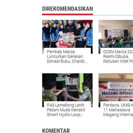
DIREKOMENDASIKAN
Pemkab Maros
O2SN Maros 20
Luncurkan Gerakan
Resmi Dibuka,
Donasi Buku, Chaidir
Ratusan Atlet Pe
Soroti Budaya Baca
Unjuk Bakat
Anak
P4S Lamellong Latih
Perdana, UMSi K
Petani Muda Merakit
11 Mahasiswa
Smart Hydro Loop
Magang Interna
untuk Pertanian
ke Taiwan
Cerdas
KOMENTAR