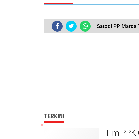
Satpol PP Maros T
TERKINI
Tim PPK