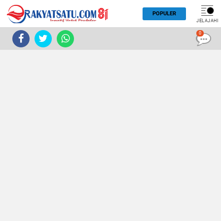
POPULER
JELAJAHI
0