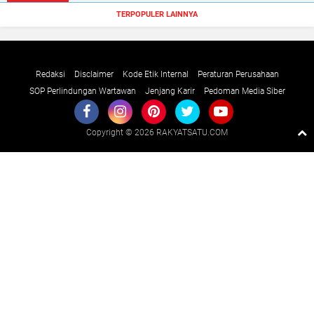
TERPOPULER LAINNYA
Redaksi
Disclaimer
Kode Etik Internal
Peraturan Perusahaan
SOP Perlindungan Wartawan
Jenjang Karir
Pedoman Media Siber
Copyright ©
2026 RAKYATSATU.COM
Premium
By
Raushan
Design
With
Shroff
Templates