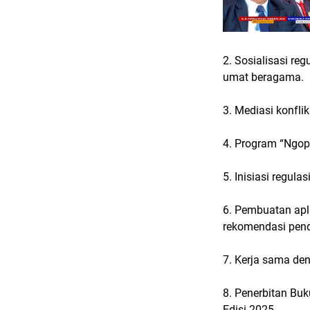
2. Sosialisasi re
umat beragama.
3. Mediasi konfli
4. Program “Ngopi
5. Inisiasi regul
6. Pembuatan apli
rekomendasi pend
7. Kerja sama de
8. Penerbitan B
Edisi 2025.