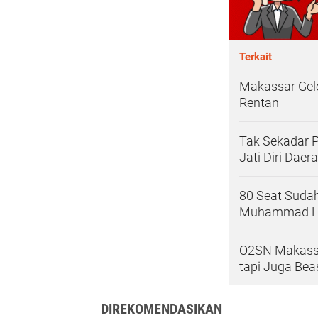
Terkait
Makassar Gelo
Rentan
Tak Sekadar P
Jati Diri Daer
80 Seat Sudah 
Muhammad He
O2SN Makassar
tapi Juga Be
DIREKOMENDASIKAN