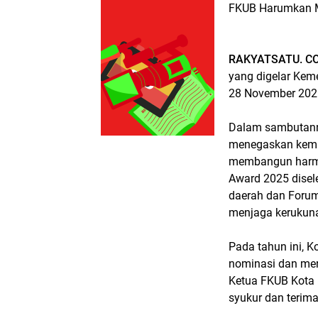
FKUB Harumkan M
RAKYATSATU. CO
yang digelar Kem
28 November 2025
Dalam sambutanny
menegaskan kemba
membangun harmon
Award 2025 disel
daerah dan Forum
menjaga kerukun
Pada tahun ini, 
nominasi dan mer
Ketua FKUB Kota 
syukur dan terima