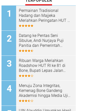
TERPOPULER
Permainan Tradisional
Hadang dan Majjeka
Meriahkan Peringatan HUT RI
di Sibulue
Datang ke Pentas Seni
Sibulue, Andi Nurjaya Puji
Panitia dan Pemerintah
Kecamatan
Ribuan Warga Meriahkan
Roadshow HUT RI ke 81 di
Bone, Bupati Lepas Jalan
Santai
Menuju Zona Integritas,
Kemenag Bone Gandeng
Akademisi hingga Media Uji
Standar Pelayanan
UIN Alauddin Umumkan Hasil