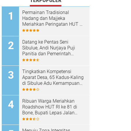
TERPOPULER
Permainan Tradisional
Hadang dan Majjeka
Meriahkan Peringatan HUT RI
di Sibulue
Datang ke Pentas Seni
Sibulue, Andi Nurjaya Puji
Panitia dan Pemerintah
Kecamatan
Tingkatkan Kompetensi
Aparat Desa, 65 Kadus-Kaling
di Sibulue Adu Kemampuan
Berpidato
Ribuan Warga Meriahkan
Roadshow HUT RI ke 81 di
Bone, Bupati Lepas Jalan
Santai
Menuju Zona Integritas,