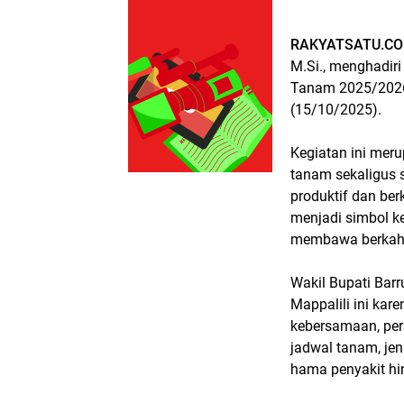
RAKYATSATU.CO
M.Si., menghadir
Tanam 2025/2026
(15/10/2025).
Kegiatan ini mer
tanam sekaligus
produktif dan ber
menjadi simbol k
membawa berkah 
Wakil Bupati Barr
Mappalili ini ka
kebersamaan, per
jadwal tanam, je
hama penyakit hi