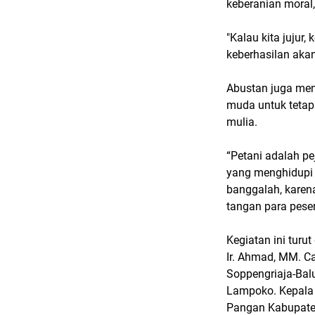
keberanian moral,
"Kalau kita jujur
keberhasilan akan
Abustan juga men
muda untuk tetap 
mulia.
“Petani adalah pe
yang menghidupi b
banggalah, karena
tangan para peser
Kegiatan ini turu
Ir. Ahmad, MM. C
Soppengriaja-Bal
Lampoko. Kepala 
Pangan Kabupaten