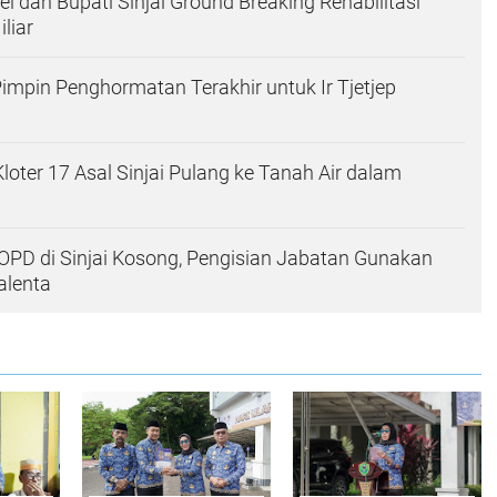
l dan Bupati Sinjai Ground Breaking Rehabilitasi
iliar
 Pimpin Penghormatan Terakhir untuk Ir Tjetjep
loter 17 Asal Sinjai Pulang ke Tanah Air dalam
PD di Sinjai Kosong, Pengisian Jabatan Gunakan
lenta