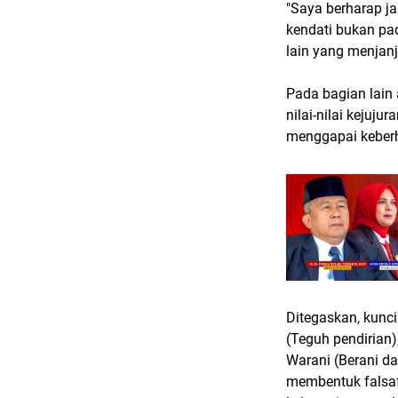
"Saya berharap j
kendati bukan pa
lain yang menjanj
Pada bagian lain
nilai-nilai kejuju
menggapai keberh
Ditegaskan, kunci
(Teguh pendirian)
Warani (Berani d
membentuk falsaf