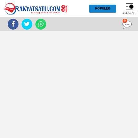
POPULER
JELAJAHI
0