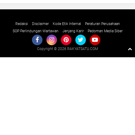
Redaksi
Disclaimer
Kode Etik Internal
Peraturan Perusahaan
SOP Perlindungan Wartawan
Jenjang Karir
Pedoman Media Siber
Copyright ©
2026 RAKYATSATU.COM
Premium
By
Raushan
Design
With
Shroff
Templates