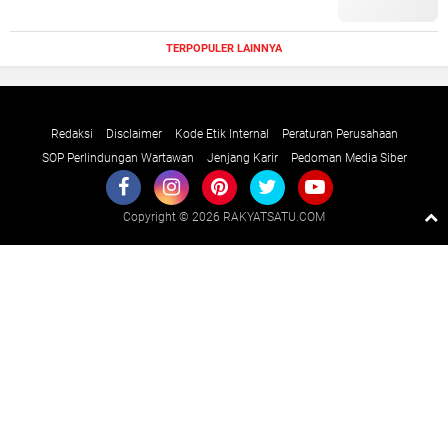
TERPOPULER LAINNYA
Redaksi
Disclaimer
Kode Etik Internal
Peraturan Perusahaan
SOP Perlindungan Wartawan
Jenjang Karir
Pedoman Media Siber
Copyright ©
2026 RAKYATSATU.COM
Premium
By
Raushan
Design
With
Shroff
Templates