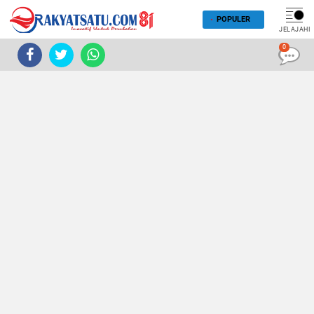
POPULER
JELAJAHI
0