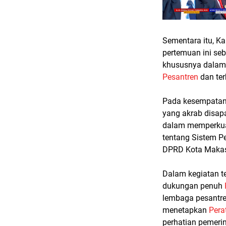
Sementara itu, K
pertemuan ini se
khususnya dalam
Pesantren
dan te
Pada kesempatan 
yang akrab disa
dalam memperkuat
tentang Sistem P
DPRD Kota Makas
Dalam kegiatan te
dukungan penuh
lembaga pesantre
menetapkan
Pera
perhatian pemeri