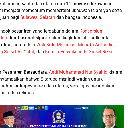
kuti ribuan santri dan ulama dari 11 provinsi di kawasan
ini menjadi momentum mempererat ukhuwah islamiyah serta
juan bagi
Sulawesi Selatan
dan bangsa Indonesia.
ondok pesantren yang tergabung dalam
Konsorsium
dara
turut berpartisipasi dalam kegiatan ini. Hadir pula
nting, antara lain
Wali Kota Makassar Munafri Arifuddin
,
 Sulsel Ali Yafid
, dan
Kepala Perwakilan BI Sulsel Rizki
 Pesantren Bersaudara,
Andi Muhammad Nur Syahid
, dalam
yampaikan bahwa Sitarupa menjadi wadah untuk
urahmi antarpesantren dan ulama, sekaligus mendoakan
maju dan religius.