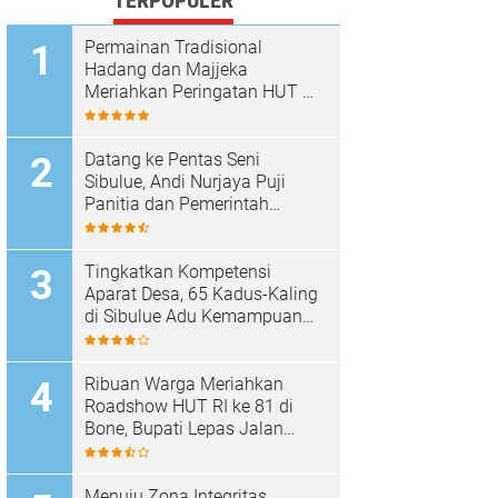
TERPOPULER
Permainan Tradisional
Hadang dan Majjeka
Meriahkan Peringatan HUT RI
di Sibulue
Datang ke Pentas Seni
Sibulue, Andi Nurjaya Puji
Panitia dan Pemerintah
Kecamatan
Tingkatkan Kompetensi
Aparat Desa, 65 Kadus-Kaling
di Sibulue Adu Kemampuan
Berpidato
Ribuan Warga Meriahkan
Roadshow HUT RI ke 81 di
Bone, Bupati Lepas Jalan
Santai
Menuju Zona Integritas,