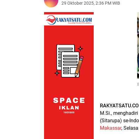
29 Oktober 2025, 2:36 PM WIB
B
RAKYATSATU.C
M.Si., menghadiri
(Sitarupa) se-Ind
Makassar
, Selas