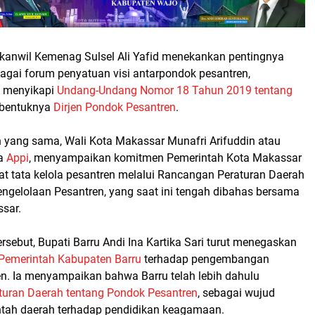
akanwil Kemenag Sulsel Ali Yafid menekankan pentingnya
bagai forum penyatuan visi antarpondok pesantren,
 menyikapi
Undang-Undang Nomor 18 Tahun 2019 tentang
rbentuknya
Dirjen Pondok Pesantren
.
yang sama, Wali Kota Makassar Munafri Arifuddin atau
pa
Appi
, menyampaikan komitmen Pemerintah Kota Makassar
 tata kelola pesantren melalui Rancangan Peraturan Daerah
engelolaan Pesantren, yang saat ini tengah dibahas bersama
sar.
rsebut, Bupati Barru Andi Ina Kartika Sari turut menegaskan
Pemerintah Kabupaten Barru
terhadap pengembangan
n. Ia menyampaikan bahwa Barru telah lebih dahulu
turan Daerah tentang Pondok Pesantren
, sebagai wujud
ntah daerah terhadap pendidikan keagamaan.