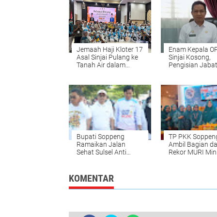
Jemaah Haji Kloter 17
Enam Kepala OP
Asal Sinjai Pulang ke
Sinjai Kosong,
Tanah Air dalam
Pengisian Jaba
Kondisi Sehat
Gunakan Mana
Talenta
Bupati Soppeng
TP PKK Soppen
Ramaikan Jalan
Ambil Bagian d
Sehat Sulsel Anti
Rekor MURI Mi
Mager Bersama
MMS Serentak
Ribuan Peserta
KOMENTAR