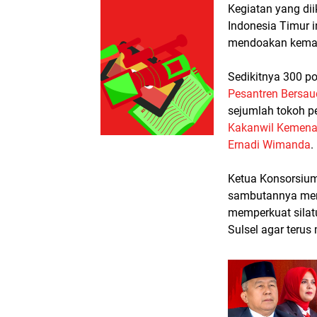
Kegiatan yang dii
Indonesia Timur 
mendoakan kema
Sedikitnya 300 p
Pesantren Bersau
sejumlah tokoh pe
Kakanwil Kemenag
Ernadi Wimanda
.
Ketua Konsorsium
sambutannya men
memperkuat silat
Sulsel agar terus 