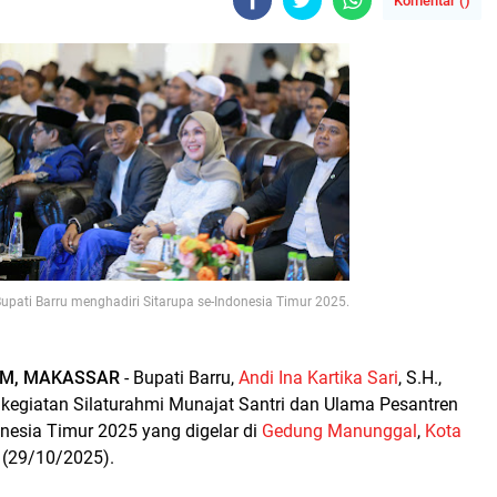
Komentar (
)
upati Barru menghadiri Sitarupa se-Indonesia Timur 2025.
OM, MAKASSAR
- Bupati Barru,
Andi Ina Kartika Sari
, S.H.,
 kegiatan Silaturahmi Munajat Santri dan Ulama Pesantren
onesia Timur 2025 yang digelar di
Gedung Manunggal
,
Kota
a (29/10/2025).