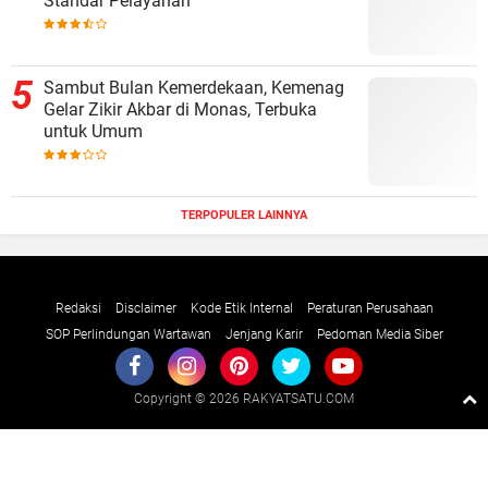
Standar Pelayanan
Sambut Bulan Kemerdekaan, Kemenag
Gelar Zikir Akbar di Monas, Terbuka
untuk Umum
TERPOPULER LAINNYA
Redaksi
Disclaimer
Kode Etik Internal
Peraturan Perusahaan
SOP Perlindungan Wartawan
Jenjang Karir
Pedoman Media Siber
Copyright ©
2026 RAKYATSATU.COM
Premium
By
Raushan
Design
With
Shroff