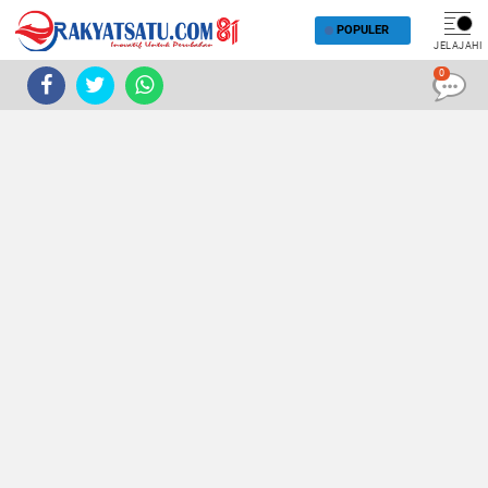
POPULER
JELAJAHI
0