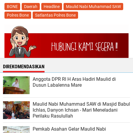
BONE
Daerah
Headline
Maulid Nabi Muhammad SAW
Polres Bone
Satlantas Polres Bone
DIREKOMENDASIKAN
Anggota DPR RI H Aras Hadiri Maulid di
Dusun Labalenna Mare
Maulid Nabi Muhammad SAW di Masjid Babul
Ichlas, Danyon Ichsan - Mari Meneladani
Perilaku Rasulullah
Pemkab Asahan Gelar Maulid Nabi