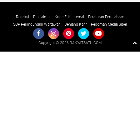
Redaksi
Disclaimer
Kode Etik Internal
Peraturan Perusahaan
SOP Perlindungan Wartawan
Jenjang Karir
Pedoman Media Siber
Copyright ©
2026 RAKYATSATU.COM
Premium
By
Raushan
Design
With
Shroff
Templates