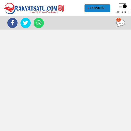
POPULER
JELAJAHI
0