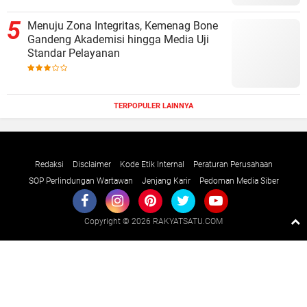
Menuju Zona Integritas, Kemenag Bone
Gandeng Akademisi hingga Media Uji
Standar Pelayanan
TERPOPULER LAINNYA
Redaksi
Disclaimer
Kode Etik Internal
Peraturan Perusahaan
SOP Perlindungan Wartawan
Jenjang Karir
Pedoman Media Siber
Copyright ©
2026 RAKYATSATU.COM
Premium
By
Raushan
Design
With
Shroff
Templates