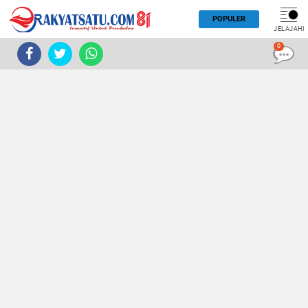
POPULER
JELAJAHI
0