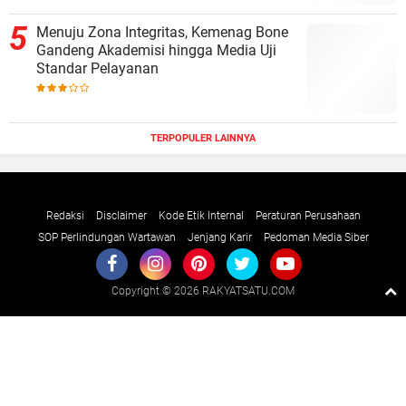
Menuju Zona Integritas, Kemenag Bone
Gandeng Akademisi hingga Media Uji
Standar Pelayanan
TERPOPULER LAINNYA
Redaksi
Disclaimer
Kode Etik Internal
Peraturan Perusahaan
SOP Perlindungan Wartawan
Jenjang Karir
Pedoman Media Siber
Copyright ©
2026 RAKYATSATU.COM
Premium
By
Raushan
Design
With
Shroff
Templates