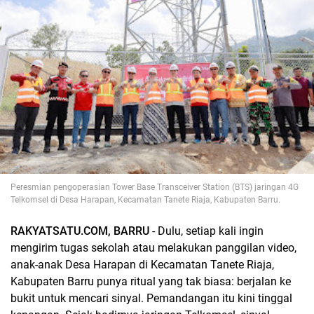
Peresmian pengoperasian Tower Base Transceiver Station (BTS) jaringan 4G
Telkomsel di Desa Harapan, Kecamatan Tanete Riaja, Kabupaten Barru.
RAKYATSATU.COM, BARRU
- Dulu, setiap kali ingin
mengirim tugas sekolah atau melakukan panggilan video,
anak-anak Desa Harapan di Kecamatan Tanete Riaja,
Kabupaten Barru punya ritual yang tak biasa: berjalan ke
bukit untuk mencari sinyal. Pemandangan itu kini tinggal