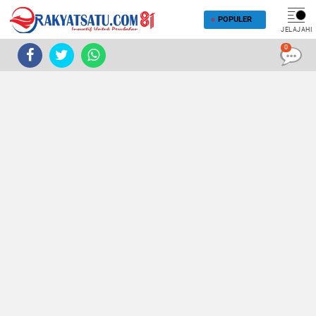
POPULER
JELAJAHI
0