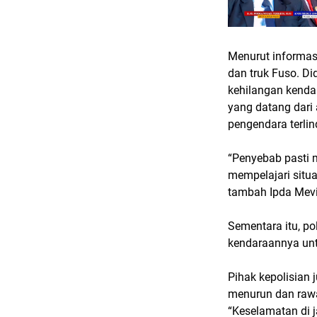
Menurut informas
dan truk Fuso. Di
kehilangan kendal
yang datang dari
pengendara terli
“Penyebab pasti 
mempelajari situa
tambah Ipda Mevi
Sementara itu, po
kendaraannya unt
Pihak kepolisian
menurun dan rawan
“Keselamatan di 