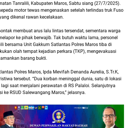
atan Tanralili, Kabupaten Maros, Sabtu siang (27/7/2025).
epeda motor tewas mengenaskan setelah terlindas truk Fuso
 yang dikenal rawan kecelakaan.
i sontak membuat arus lalu lintas tersendat, sementara warga
melapor ke pihak berwajib. Tak butuh waktu lama, personel
lili bersama Unit Gakkum Satlantas Polres Maros tiba di
akukan olah tempat kejadian perkara (TKP), mengevakuasi
amankan barang bukti.
antas Polres Maros, Ipda Mevifah Denanda Aurelia, S.Tr.K,
tiwa tersebut. “Dua korban meninggal dunia, satu di lokasi
 lagi saat menjalani perawatan di RS Palaloi. Selanjutnya
si ke RSUD Salewangang Maros,” jelasnya.