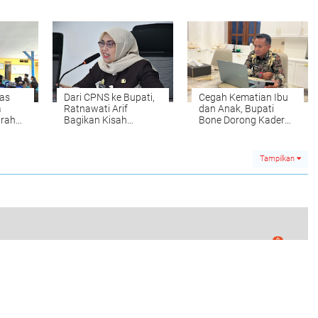
Kemerdekaan ke-80
Tangan Peringatkan
RI
Warga
as
Dari CPNS ke Bupati,
Cegah Kematian Ibu
a
Ratnawati Arif
dan Anak, Bupati
arah
Bagikan Kisah
Bone Dorong Kader
Bahas
Perjuangan dalam
Posyandu Lebih Aktif
Webinar Nasional
LAN
Tampilkan
0
et, Dua Pengendara Tewas Terlindas Truk Fuso