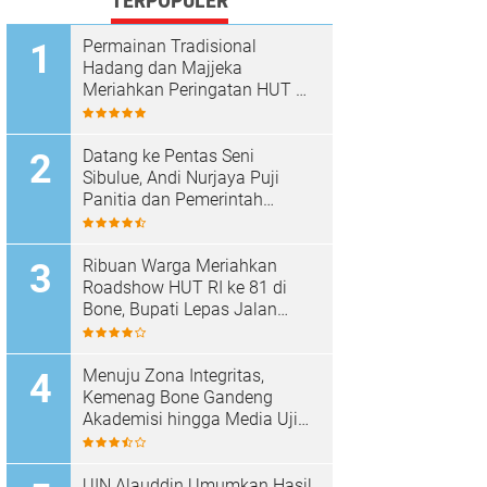
TERPOPULER
Permainan Tradisional
Hadang dan Majjeka
Meriahkan Peringatan HUT RI
di Sibulue
Datang ke Pentas Seni
Sibulue, Andi Nurjaya Puji
Panitia dan Pemerintah
Kecamatan
Ribuan Warga Meriahkan
Roadshow HUT RI ke 81 di
Bone, Bupati Lepas Jalan
Santai
Menuju Zona Integritas,
Kemenag Bone Gandeng
Akademisi hingga Media Uji
Standar Pelayanan
UIN Alauddin Umumkan Hasil