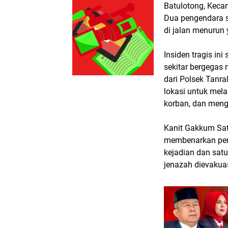
Batulotong, Kecam
Dua pengendara s
di jalan menurun
Insiden tragis in
sekitar bergegas 
dari Polsek Tanra
lokasi untuk mel
korban, dan meng
Kanit Gakkum Satl
membenarkan peris
kejadian dan satu
jenazah dievakua