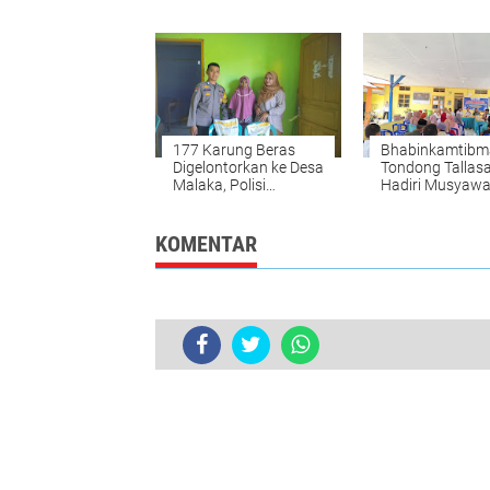
Kolaka Utara Minta
Musorkot KONI
Perlindungan
Makassar
177 Karung Beras
Bhabinkamtibm
Digelontorkan ke Desa
Tondong Tallas
Malaka, Polisi
Hadiri Musyaw
Langsung Kawal
RKPDes 2026, 
Stunting hingga
Inklusi Sosial
KOMENTAR
Tragis di Tanralili: Motor Terpeles