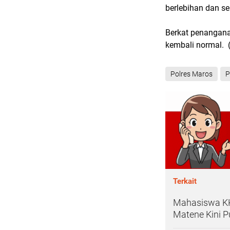
berlebihan dan se
Berkat penanganan
kembali normal. 
Polres Maros
P
Terkait
Mahasiswa KK
Matene Kini P