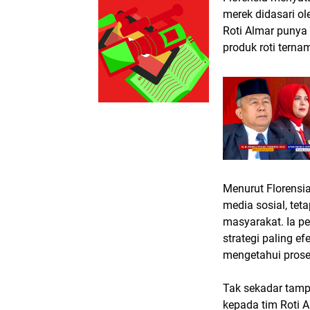
merek didasari ol
Roti Almar punya
produk roti ternam
Menurut Florensia
media sosial, tet
masyarakat. Ia p
strategi paling ef
mengetahui prose
Tak sekadar tamp
kepada tim Roti A