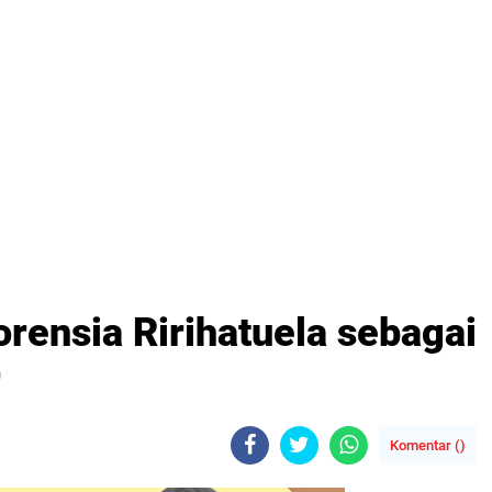
orensia Ririhatuela sebagai
r
Komentar (
)