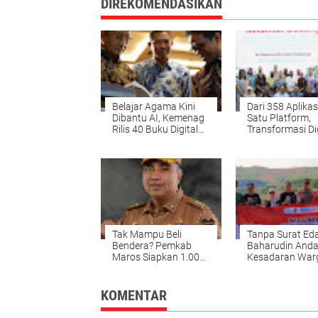
DIREKOMENDASIKAN
Belajar Agama Kini
Dari 358 Aplikas
Dibantu AI, Kemenag
Satu Platform,
Rilis 40 Buku Digital
Transformasi Dig
PAI
Makassar Dipela
Peserta Austral
Awards
Tak Mampu Beli
Tanpa Surat Ed
Bendera? Pemkab
Baharudin Anda
Maros Siapkan 1.000
Kesadaran War
Merah Putih untuk
Lewat Gerakan 
Dibagikan
Tulungagung'
KOMENTAR