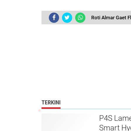
Roti Almar Gaet F
TERKINI
P4S Lamel
Smart Hy