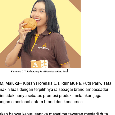
l
Florensia C.T. Ririhatuela, Putri Pariwisata Kota Tua
M, Maluku
— Kiprah Florensia C.T. Ririhatuela, Putri Pariwisata
emakin luas dengan terpilihnya ia sebagai brand ambassador
 ini tidak hanya sebatas promosi produk, melainkan juga
gan emosional antara brand dan konsumen.
takan bahwa keputusannya menerima tawaran menjadi duta