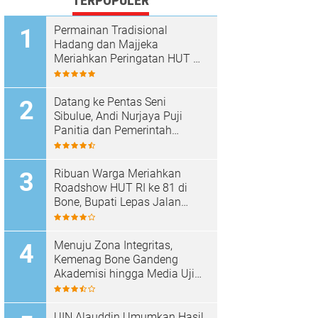
TERPOPULER
Permainan Tradisional
Hadang dan Majjeka
Meriahkan Peringatan HUT RI
di Sibulue
Datang ke Pentas Seni
Sibulue, Andi Nurjaya Puji
Panitia dan Pemerintah
Kecamatan
Ribuan Warga Meriahkan
Roadshow HUT RI ke 81 di
Bone, Bupati Lepas Jalan
Santai
Menuju Zona Integritas,
Kemenag Bone Gandeng
Akademisi hingga Media Uji
Standar Pelayanan
UIN Alauddin Umumkan Hasil