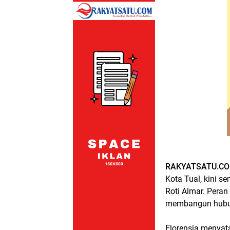
RAKYATSATU.CO
Kota Tual, kini s
Roti Almar. Peran
membangun hubun
Florensia menya