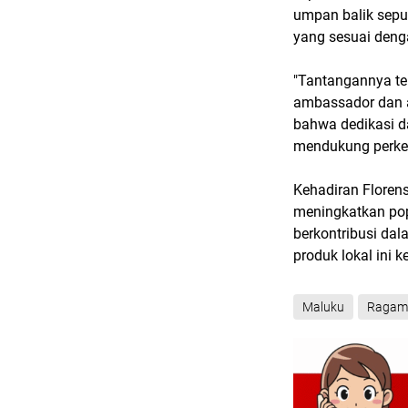
umpan balik seput
yang sesuai denga
"Tantangannya te
ambassador dan ak
bahwa dedikasi d
mendukung perke
Kehadiran Florens
meningkatkan popu
berkontribusi d
produk lokal ini k
Maluku
Ragam