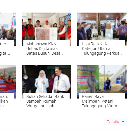
i ke
Mahasiswa KKN
Usai Raih KLA
Unhas Digitalisasi
Kategori Utama,
ital
Batas Dusun, Desa
Tulungagung Perkuat
jari
Bonto Matene Kini
Perlindungan Anak
ia
Punya Peta GIS
Lewat Forum Anak
aran,
Bukan Sekadar Bank
Panen Raya
lkan
Sampah, Rumah
Melimpah, Petani
ga
Warga Ini Ubah
Tulungagung Minta
'Jogo
Sampah Organik Jadi
Jalan dan Irigasi Tak
Biogas dan Maggot
Lagi Diabaikan
Tampilkan