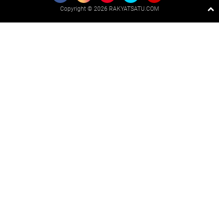
Copyright ©
2026 RAKYATSATU.COM
Premium
By
Raushan
Design
With
Shroff
Templates