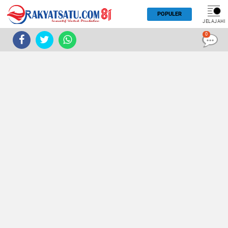
POPULER
JELAJAHI
0