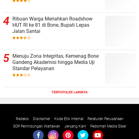
Ribuan Warga Meriahkan Roadshow
HUT RI ke 81 di Bone, Bupati Lepas
Jalan Santai
Menuju Zona Integritas, Kemenag Bone
Gandeng Akademisi hingga Media Uji
Standar Pelayanan
TERPOPULER LAINNYA
Redaksi
Disclaimer
Kode Etik Internal
Peraturan Perusahaan
SOP Perlindungan Wartawan
Jenjang Karir
Pedoman Media Siber