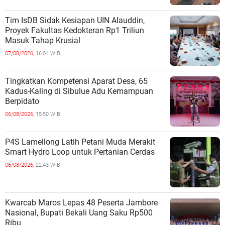
Tim IsDB Sidak Kesiapan UIN Alauddin,
Proyek Fakultas Kedokteran Rp1 Triliun
Masuk Tahap Krusial
07/08/2026,
16:04 WIB
Tingkatkan Kompetensi Aparat Desa, 65
Kadus-Kaling di Sibulue Adu Kemampuan
Berpidato
06/08/2026,
15:50 WIB
P4S Lamellong Latih Petani Muda Merakit
Smart Hydro Loop untuk Pertanian Cerdas
06/08/2026,
22:43 WIB
Kwarcab Maros Lepas 48 Peserta Jambore
Nasional, Bupati Bekali Uang Saku Rp500
Ribu