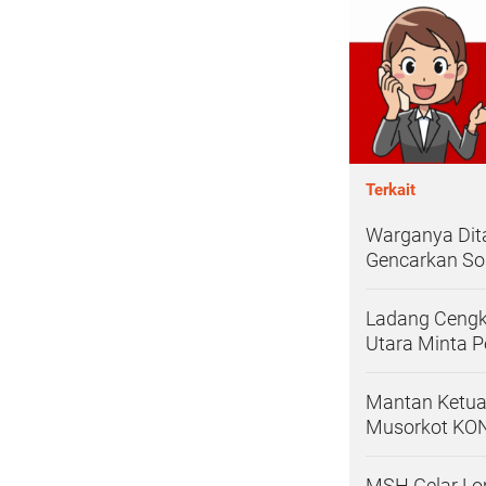
Terkait
Warganya Dit
Gencarkan Sos
Ladang Cengk
Utara Minta P
Mantan Ketua 
Musorkot KO
MSH Gelar Lo