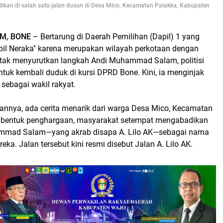
dikan di salah satu jalan dusun di Desa Mico, Kecamatan Palakka, Kabupaten
M, BONE
– Bertarung di Daerah Pemilihan (Dapil) 1 yang
apil Neraka" karena merupakan wilayah perkotaan dengan
, tak menyurutkan langkah Andi Muhammad Salam, politisi
tuk kembali duduk di kursi DPRD Bone. Kini, ia menginjak
sebagai wakil rakyat.
lannya, ada cerita menarik dari warga Desa Mico, Kecamatan
i bentuk penghargaan, masyarakat setempat mengabadikan
mad Salam—yang akrab disapa A. Lilo AK—sebagai nama
eka. Jalan tersebut kini resmi disebut Jalan A. Lilo AK.