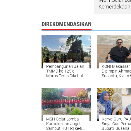
Kemerdekaan 
DIREKOMENDASIKAN
Pembangunan Jalan
KONI Makassar
TMMD ke-125 di
Dipimpin Ahma
Maros Terus Dikebut,
Susanto, Klaim 
Dump Truck Angkut
Ismail Dinilai Ti
Material ke Desa Batu
Sah
Putih
MSH Gelar Lomba
Karya Guru PA
Karaoke dan Joget
Sinjai Curi Perh
Sambut HUT RI ke-80,
Bupati, Busana