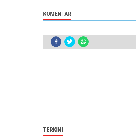
Khusus untuk
Ecoprint Jadi S
Komunitas Radio
KOMENTAR
Nama Politisi Diabadikan Jadi Nama
TERKINI