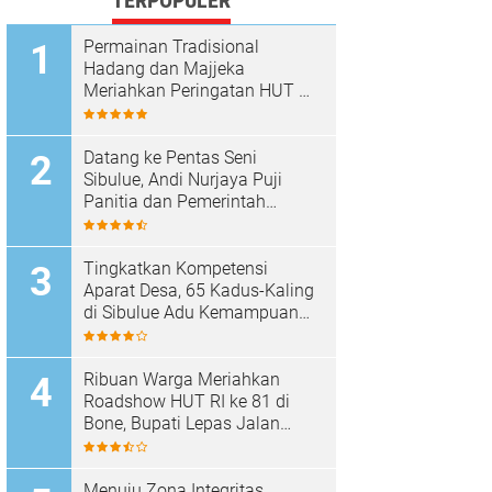
TERPOPULER
Permainan Tradisional
Hadang dan Majjeka
Meriahkan Peringatan HUT RI
di Sibulue
Datang ke Pentas Seni
Sibulue, Andi Nurjaya Puji
Panitia dan Pemerintah
Kecamatan
Tingkatkan Kompetensi
Aparat Desa, 65 Kadus-Kaling
di Sibulue Adu Kemampuan
Berpidato
Ribuan Warga Meriahkan
Roadshow HUT RI ke 81 di
Bone, Bupati Lepas Jalan
Santai
Menuju Zona Integritas,