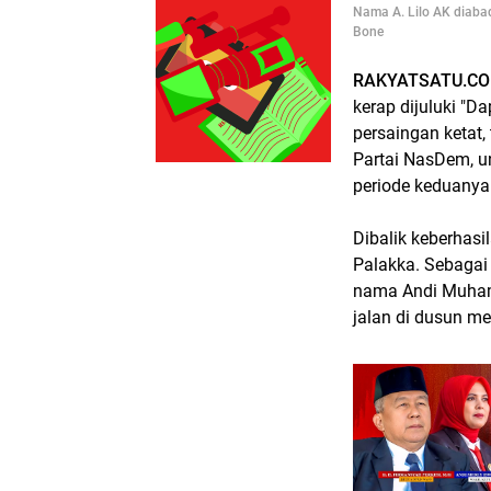
Nama A. Lilo AK diaba
Bone
RAKYATSATU.CO
kerap dijuluki "D
persaingan ketat
Partai NasDem, un
periode keduanya 
Dibalik keberhasi
Palakka. Sebaga
nama Andi Muham
jalan di dusun mer