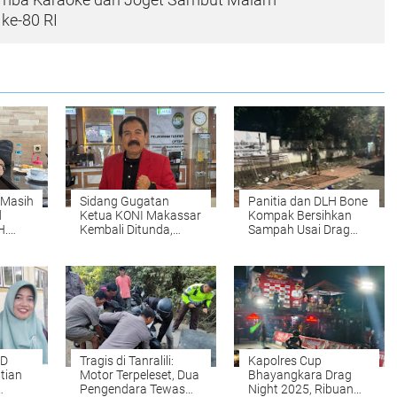
ke-80 RI
 Masih
Sidang Gugatan
Panitia dan DLH Bone
d
Ketua KONI Makassar
Kompak Bersihkan
H.
Kembali Ditunda,
Sampah Usai Drag
dak
Kuasa Hukum Tak
Night Bhayangkara
Lengkap
UD
Tragis di Tanralili:
Kapolres Cup
atian
Motor Terpeleset, Dua
Bhayangkara Drag
Pengendara Tewas
Night 2025, Ribuan