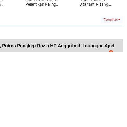
m
Pelantikan Paling
Ditanami Pisang,
Lambat Oktober
Warga Khawatir Jadi
n
Kebun
Tampilkan
e, Polres Pangkep Razia HP Anggota di Lapangan Apel
0