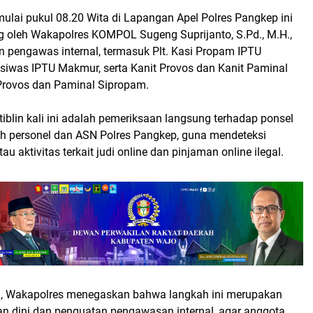
ulai pukul 08.20 Wita di Lapangan Apel Polres Pangkep ini
g oleh Wakapolres KOMPOL Sugeng Suprijanto, S.Pd., M.H.,
n pengawas internal, termasuk Plt. Kasi Propam IPTU
asiwas IPTU Makmur, serta Kanit Provos dan Kanit Paminal
Provos dan Paminal Sipropam.
blin kali ini adalah pemeriksaan langsung terhadap ponsel
ruh personel dan ASN Polres Pangkep, guna mendeteksi
au aktivitas terkait judi online dan pinjaman online ilegal.
, Wakapolres menegaskan bahwa langkah ini merupakan
n dini dan penguatan pengawasan internal, agar anggota