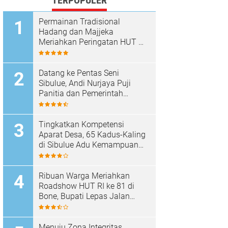
TERPOPULER
Permainan Tradisional
Hadang dan Majjeka
Meriahkan Peringatan HUT RI
di Sibulue
Datang ke Pentas Seni
Sibulue, Andi Nurjaya Puji
Panitia dan Pemerintah
Kecamatan
Tingkatkan Kompetensi
Aparat Desa, 65 Kadus-Kaling
di Sibulue Adu Kemampuan
Berpidato
Ribuan Warga Meriahkan
Roadshow HUT RI ke 81 di
Bone, Bupati Lepas Jalan
Santai
Menuju Zona Integritas,