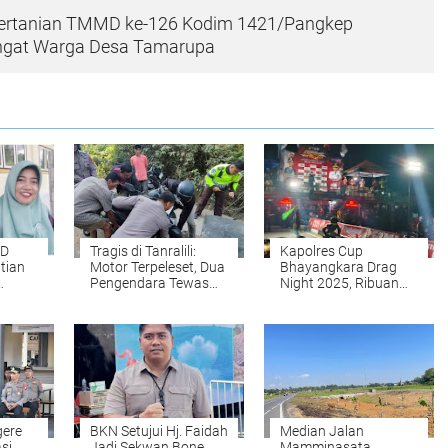
ertanian TMMD ke-126 Kodim 1421/Pangkep
ngat Warga Desa Tamarupa
UD
Tragis di Tanralili:
Kapolres Cup
atian
Motor Terpeleset, Dua
Bhayangkara Drag
Pengendara Tewas
Night 2025, Ribuan
orotan
Terlindas Truk Fuso
Penonton Padati
Jalan Sudirman Bone
gere
BKN Setujui Hj. Faidah
Median Jalan
si
Jadi Sekwan Bone,
Mamminasata