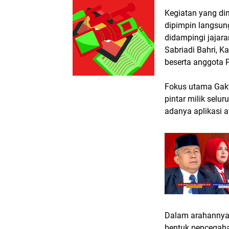
Kegiatan yang dim
dipimpin langsun
didampingi jajara
Sabriadi Bahri, K
beserta anggota 
Fokus utama Gakti
pintar milik selu
adanya aplikasi at
Dalam arahannya
bentuk pencegaha