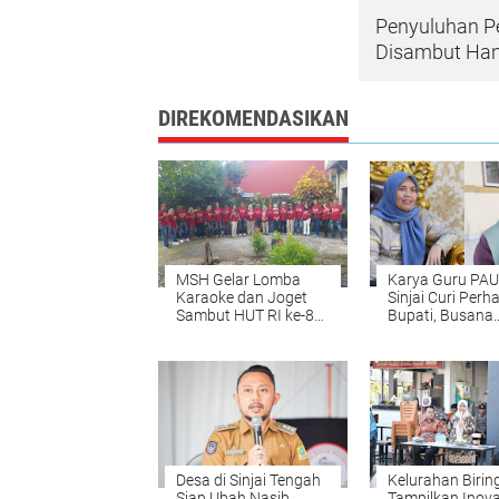
Penyuluhan P
Disambut Ha
DIREKOMENDASIKAN
MSH Gelar Lomba
Karya Guru PA
Karaoke dan Joget
Sinjai Curi Perh
Sambut HUT RI ke-80,
Bupati, Busana
Khusus untuk
Ecoprint Jadi S
Komunitas Radio
Desa di Sinjai Tengah
Kelurahan Birin
Siap Ubah Nasib
Tampilkan Inova