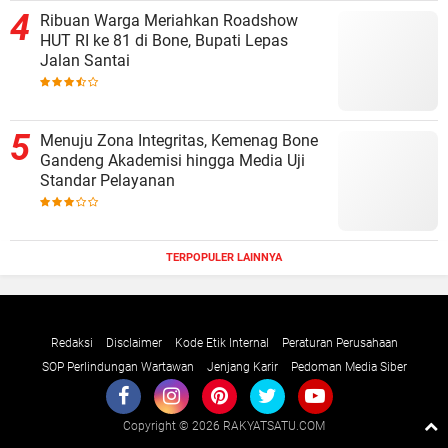
Ribuan Warga Meriahkan Roadshow
HUT RI ke 81 di Bone, Bupati Lepas
Jalan Santai
Menuju Zona Integritas, Kemenag Bone
Gandeng Akademisi hingga Media Uji
Standar Pelayanan
TERPOPULER LAINNYA
Redaksi
Disclaimer
Kode Etik Internal
Peraturan Perusahaan
SOP Perlindungan Wartawan
Jenjang Karir
Pedoman Media Siber
Copyright ©
2026 RAKYATSATU.COM
Premium
By