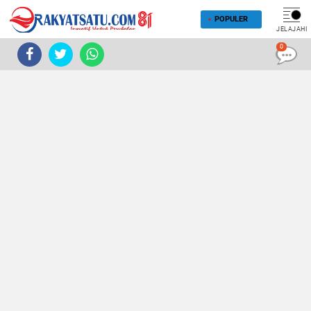
POPULER
JELAJAHI
0