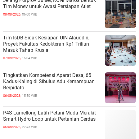
Jelang Porprov Sulsel, KONI Maros Bentuk
Tim Monev untuk Awasi Persiapan Atlet
08/08/2026,
06:00 WIB
Tim IsDB Sidak Kesiapan UIN Alauddin,
Proyek Fakultas Kedokteran Rp1 Triliun
Masuk Tahap Krusial
07/08/2026,
16:04 WIB
Tingkatkan Kompetensi Aparat Desa, 65
Kadus-Kaling di Sibulue Adu Kemampuan
Berpidato
06/08/2026,
15:50 WIB
P4S Lamellong Latih Petani Muda Merakit
Smart Hydro Loop untuk Pertanian Cerdas
06/08/2026,
22:43 WIB