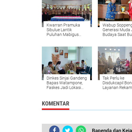
Kwarran Pramuka
Wabup Soppeng
Sibulue Lantik
Generasi Muda
Puluhan Mabigus
Budaya Saat B
serta Ratusan
Pengabdian FIB
Pembina Gugus
Unhas
Depan
Dinkes Sinjai Gandeng
Tak Perlu ke
Bapas Watampone,
Disdukcapil Bon
Faskes Jadi Lokasi
Layanan Rekam
Pidana Kerja Sosial
el Hadir di Sibul
Anak
KOMENTAR
Bapenda dan Keja