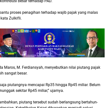
rkontribusi besar terhadap PAD.
ntu proses penagihan terhadap wajib pajak yang malas
kata Zulkifli.
da Maros, M. Ferdiansyah, menyebutkan nilai piutang pajak
ih sangat besar.
saja piutangnya mencapai Rp35 hingga Rp45 miliar. Belum
unggak sekitar Rp45 miliar,” ujarnya.
mbahkan, piutang tersebut sudah berlangsung bertahun-
lesaian. Keterlibatan Kejari diharapkan menjadi solusi