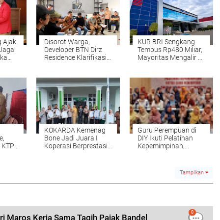
 Ajak
Disorot Warga,
KUR BRI Sengkang
 Jaga
Developer BTN Dirz
Tembus Rp480 Miliar,
uka
Residence Klarifikasi
Mayoritas Mengalir ke
Soal Jalan, IPAL
Sektor Pertanian
hingga Dana SBUM
KOKARDA Kemenag
Guru Perempuan di
e,
Bone Jadi Juara I
DIY Ikuti Pelatihan
 KTP-
Koperasi Berprestasi
Kepemimpinan,
ue
Tingkat Kabupaten
Disiapkan Jadi
Bone 2026
Pemimpin Masa
Depan
Tampilkan
0
ri Maros Kerja Sama Tagih Pajak Bandel