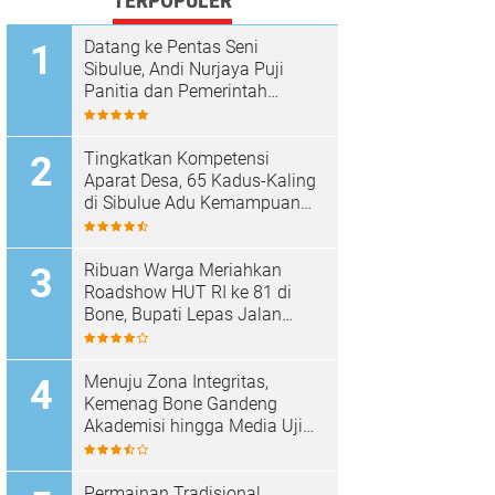
TERPOPULER
Datang ke Pentas Seni
Sibulue, Andi Nurjaya Puji
Panitia dan Pemerintah
Kecamatan
Tingkatkan Kompetensi
Aparat Desa, 65 Kadus-Kaling
di Sibulue Adu Kemampuan
Berpidato
Ribuan Warga Meriahkan
Roadshow HUT RI ke 81 di
Bone, Bupati Lepas Jalan
Santai
Menuju Zona Integritas,
Kemenag Bone Gandeng
Akademisi hingga Media Uji
Standar Pelayanan
Permainan Tradisional