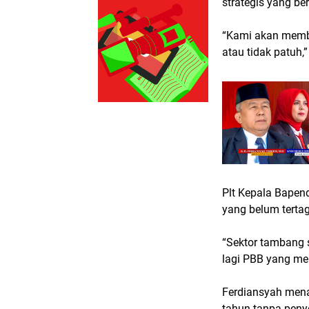
strategis yang be
“Kami akan memba
atau tidak patuh,” 
Plt Kepala Bapen
yang belum tertag
“Sektor tambang 
lagi PBB yang men
Ferdiansyah mena
tahun tanpa penye