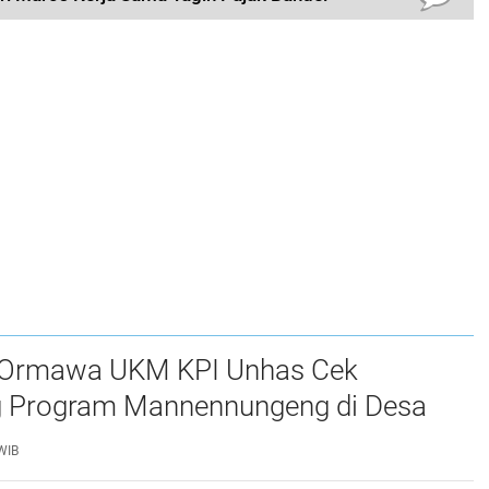
 Ormawa UKM KPI Unhas Cek
 Program Mannennungeng di Desa
ddong
WIB