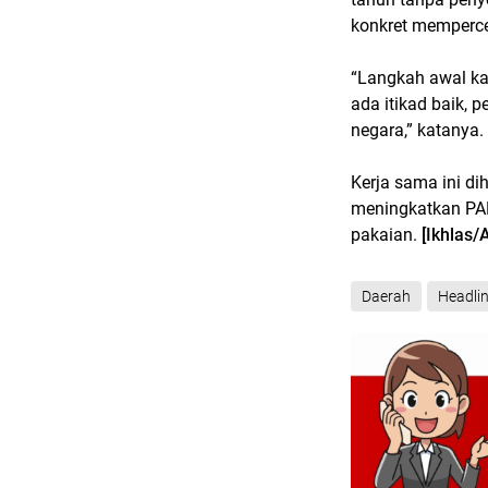
konkret memperce
“Langkah awal ka
ada itikad baik, 
negara,” katanya.
Kerja sama ini d
meningkatkan PAD
pakaian.
[Ikhlas/A
Daerah
Headli