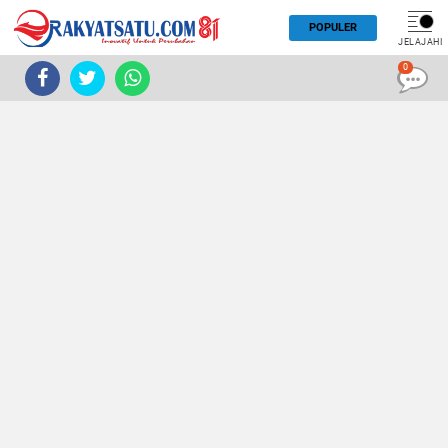
POPULER
JELAJAHI
0