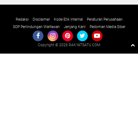
Redaksi
Disclaimer
Kode Etik Internal
Peraturan Perusahaan
SOP Perlindungan Wartawan
Jenjang Karir
Pedoman Media Siber
Copyright ©
2026 RAKYATSATU.COM
Premium
By
Raushan
Design
With
Shroff
Templates