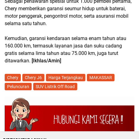
Sebagai penawaran spesial untuk 1.000 pembeli pertama,
Chery memberikan garansi seumur hidup untuk baterai,
motor penggerak, pengontrol motor, serta asuransi mobil
selama satu tahun.
Kemudian, garansi kendaraan selama enam tahun atau
160.000 km, termasuk layanan jasa dan suku cadang
gratis selama lima tahun atau 75.000 km, juga turut
ditawarkan.
[Ikhlas/Amin]
Chery
Chery J6
Harga Terjangkau
MAKASSAR
Peluncuran
SUV Listrik Off Road