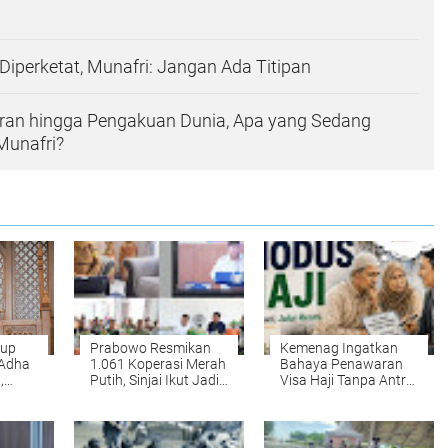
Diperketat, Munafri: Jangan Ada Titipan
eran hingga Pengakuan Dunia, Apa yang Sedang
 Munafri?
bup
Prabowo Resmikan
Kemenag Ingatkan
l Adha
1.061 Koperasi Merah
Bahaya Penawaran
,
Putih, Sinjai Ikut Jadi
Visa Haji Tanpa Antre
rat
Titik Peluncuran
di Facebook
Nasional