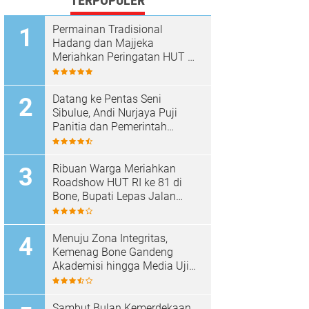
TERPOPULER
Permainan Tradisional
Hadang dan Majjeka
Meriahkan Peringatan HUT RI
di Sibulue
Datang ke Pentas Seni
Sibulue, Andi Nurjaya Puji
Panitia dan Pemerintah
Kecamatan
Ribuan Warga Meriahkan
Roadshow HUT RI ke 81 di
Bone, Bupati Lepas Jalan
Santai
Menuju Zona Integritas,
Kemenag Bone Gandeng
Akademisi hingga Media Uji
Standar Pelayanan
Sambut Bulan Kemerdekaan,