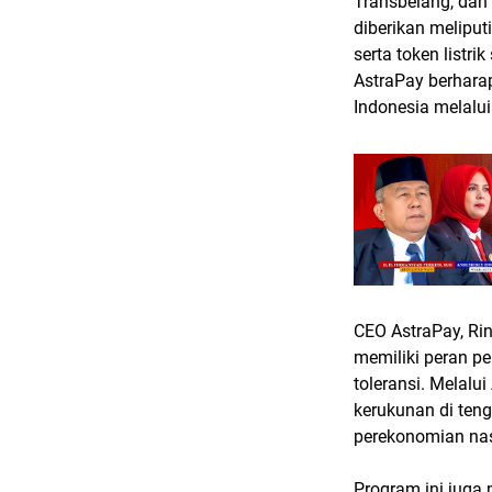
Transbelang, dan
diberikan meliput
serta token listri
AstraPay berhara
Indonesia melalui 
CEO AstraPay, Ri
memiliki peran p
toleransi. Melalu
kerukunan di ten
perekonomian nas
Program ini juga