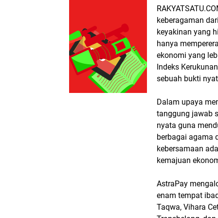
RAKYATSATU.COM,
keberagaman dar
keyakinan yang h
hanya mempererat
ekonomi yang lebi
Indeks Kerukuna
sebuah bukti nyat
Dalam upaya memp
tanggung jawab so
nyata guna mend
berbagai agama d
kebersamaan ada
kemajuan ekonomi
AstraPay mengalo
enam tempat ibada
Taqwa, Vihara Ce