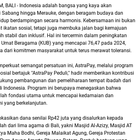
 BALI - Indonesia adalah bangsa yang kaya akan
i Sabang hingga Merauke, dengan beragam budaya dan
idup berdampingan secara harmonis. Kebersamaan ini bukan
 ikatan sosial, tetapi juga membuka jalan bagi kemajuan
h stabil dan inklusif. Hal ini tercermin dalam peningkatan
n Umat Beragama (KUB) yang mencapai 76,47 pada 2024,
a dari komitmen masyarakat untuk terus merawat toleransi.
erkuat semangat persatuan ini, AstraPay, melalui program
sial bertajuk "AstraPay Peduli," hadir memberikan kontribusi
ukung pembangunan dan pemeliharaan tempat ibadah dari
i Indonesia. Program ini berupaya menegaskan bahwa
lah fondasi utama untuk mencapai kedamaian dan
 yang berkelanjutan.
kasikan dana senilai Rp42 juta yang disalurkan kepada
h dari lima agama di Bali, yakni Masjid Al-Azizy, Masjid AT
tya Maha Bodhi, Gereja Malaikat Agung, Gereja Protestan