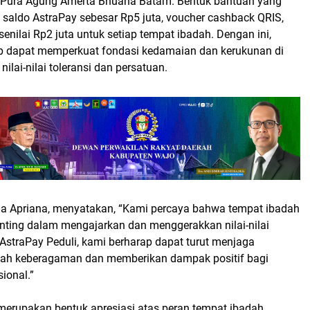
 Pura Agung Amerta Bhuana Batam. Bentuk bantuan yang
i saldo AstraPay sebesar Rp5 juta, voucher cashback QRIS,
k senilai Rp2 juta untuk setiap tempat ibadah. Dengan ini,
p dapat memperkuat fondasi kedamaian dan kerukunan di
nilai-nilai toleransi dan persatuan.
na Apriana, menyatakan, “Kami percaya bahwa tempat ibadah
enting dalam mengajarkan dan menggerakkan nilai-nilai
i AstraPay Peduli, kami berharap dapat turut menjaga
gah keberagaman dan memberikan dampak positif bagi
ional.”
 merupakan bentuk apresiasi atas peran tempat ibadah