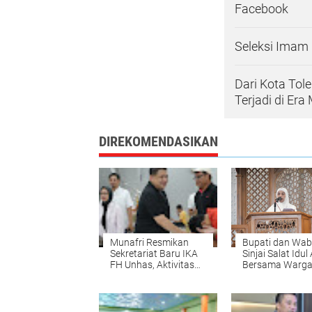
Facebook
Seleksi Imam 
Dari Kota Tol
Terjadi di Era
DIREKOMENDASIKAN
Munafri Resmikan
Bupati dan Wa
Sekretariat Baru IKA
Sinjai Salat Idu
FH Unhas, Aktivitas
Bersama Warga
Alumni Diaktifkan
Momentum Pere
Kembali
Kebersamaan