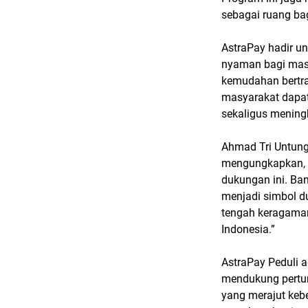
sebagai ruang b
AstraPay hadir u
nyaman bagi masy
kemudahan bertran
masyarakat dapat
sekaligus meningk
Ahmad Tri Untung,
mengungkapkan, “
dukungan ini. Ban
menjadi simbol d
tengah keragaman
Indonesia.”
AstraPay Peduli 
mendukung pertum
yang merajut ke