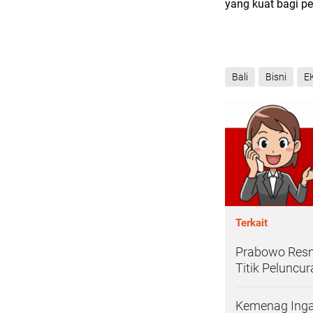
yang kuat bagi p
Bali
Bisni
E
Terkait
Prabowo Resmi
Titik Peluncu
Kemenag Inga