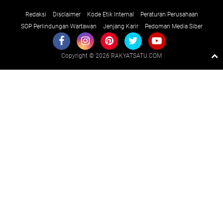
Redaksi
Disclaimer
Kode Etik Internal
Peraturan Perusahaan
SOP Perlindungan Wartawan
Jenjang Karir
Pedoman Media Siber
Copyright ©
2026 RAKYATSATU.COM
Premium
By
Raushan
Design
With
Shroff
Templates