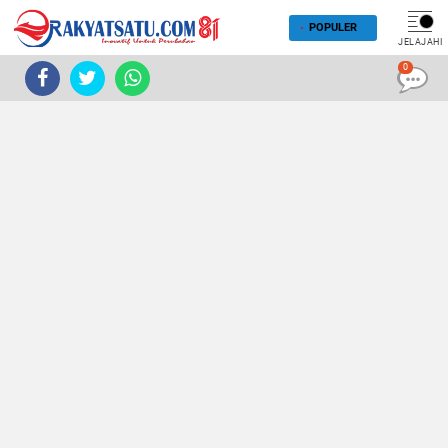
POPULER
JELAJAHI
0