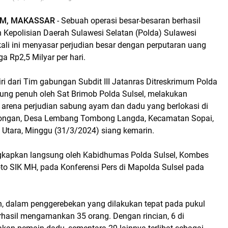
OM, MAKASSAR
- Sebuah operasi besar-besaran berhasil
h Kepolisian Daerah Sulawesi Selatan (Polda) Sulawesi
kali ini menyasar perjudian besar dengan perputaran uang
a Rp2,5 Milyar per hari.
iri dari Tim gabungan Subdit III Jatanras Ditreskrimum Polda
kung penuh oleh Sat Brimob Polda Sulsel, melakukan
 arena perjudian sabung ayam dan dadu yang berlokasi di
ongan, Desa Lembang Tombong Langda, Kecamatan Sopai,
 Utara, Minggu (31/3/2024) siang kemarin.
ngkapkan langsung oleh Kabidhumas Polda Sulsel, Kombes
oto SIK MH, pada Konferensi Pers di Mapolda Sulsel pada
.
n, dalam penggerebekan yang dilakukan tepat pada pukul
rhasil mengamankan 35 orang. Dengan rincian, 6 di