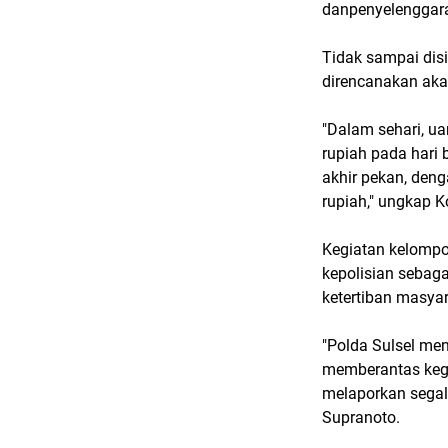
danpenyelenggara
Tidak sampai disit
direncanakan aka
"Dalam sehari, ua
rupiah pada hari 
akhir pekan, den
rupiah," ungkap 
Kegiatan kelompok
kepolisian sebag
ketertiban masyar
"Polda Sulsel me
memberantas kegi
melaporkan segala
Supranoto.