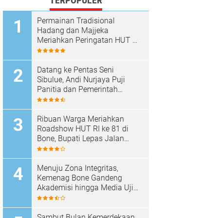
TERPOPULER
Permainan Tradisional
Hadang dan Majjeka
Meriahkan Peringatan HUT RI
di Sibulue
Datang ke Pentas Seni
Sibulue, Andi Nurjaya Puji
Panitia dan Pemerintah
Kecamatan
Ribuan Warga Meriahkan
Roadshow HUT RI ke 81 di
Bone, Bupati Lepas Jalan
Santai
Menuju Zona Integritas,
Kemenag Bone Gandeng
Akademisi hingga Media Uji
Standar Pelayanan
Sambut Bulan Kemerdekaan,