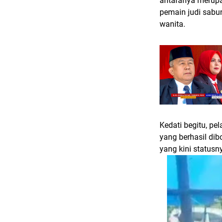
antaranya merupa
pemain judi sabun
wanita.
Kedati begitu, pe
yang berhasil dib
yang kini statusn