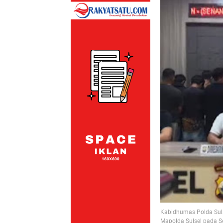
Kabidhumas Polda Suls
Mapolda Sulsel pada Se