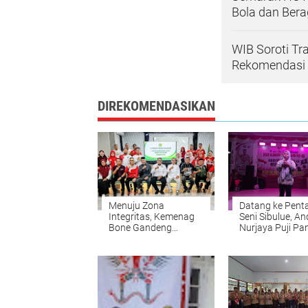
Bola dan Be
WIB Soroti Tr
Rekomendasi
DIREKOMENDASIKAN
Menuju Zona
Datang ke Pent
Integritas, Kemenag
Seni Sibulue, An
Bone Gandeng
Nurjaya Puji Pan
Akademisi hingga
dan Pemerintah
Media Uji Standar
Kecamatan
Pelayanan