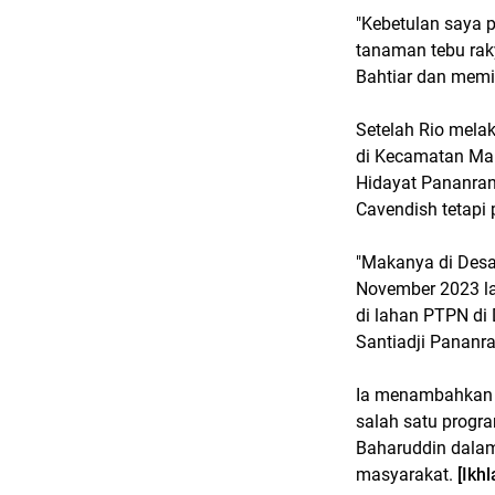
"Kebetulan saya 
tanaman tebu raky
Bahtiar dan memin
Setelah Rio melaku
di Kecamatan Ma
Hidayat Pananran
Cavendish tetapi
"Makanya di Des
November 2023 la
di lahan PTPN di 
Santiadji Pananr
Ia menambahkan
salah satu progra
Baharuddin dalam
masyarakat.
[Ikh