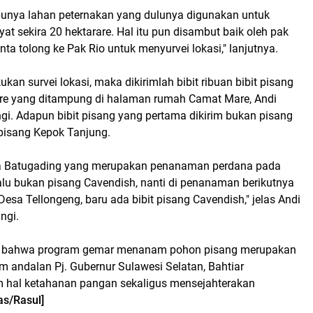
punya lahan peternakan yang dulunya digunakan untuk
at sekira 20 hektarare. Hal itu pun disambut baik oleh pak
ta tolong ke Pak Rio untuk menyurvei lokasi," lanjutnya.
kan survei lokasi, maka dikirimlah bibit ribuan bibit pisang
re yang ditampung di halaman rumah Camat Mare, Andi
gi. Adapun bibit pisang yang pertama dikirim bukan pisang
 pisang Kepok Tanjung.
a Batugading yang merupakan penanaman perdana pada
lu bukan pisang Cavendish, nanti di penanaman berikutnya
Desa Tellongeng, baru ada bibit pisang Cavendish," jelas Andi
angi.
 bahwa program gemar menanam pohon pisang merupakan
m andalan Pj. Gubernur Sulawesi Selatan, Bahtiar
 hal ketahanan pangan sekaligus mensejahterakan
las/Rasul]