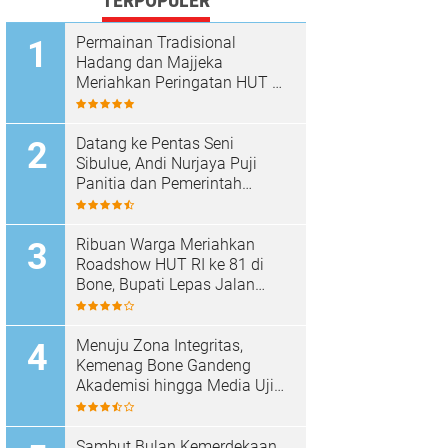
TERPOPULER
Permainan Tradisional
Hadang dan Majjeka
Meriahkan Peringatan HUT RI
di Sibulue
Datang ke Pentas Seni
Sibulue, Andi Nurjaya Puji
Panitia dan Pemerintah
Kecamatan
Ribuan Warga Meriahkan
Roadshow HUT RI ke 81 di
Bone, Bupati Lepas Jalan
Santai
Menuju Zona Integritas,
Kemenag Bone Gandeng
Akademisi hingga Media Uji
Standar Pelayanan
Sambut Bulan Kemerdekaan,