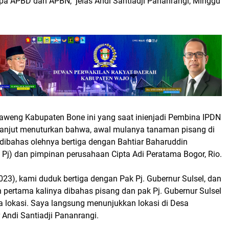
npa APBD dan APBN," jelas Andi Santiadji Pananrangi, Minggu
weng Kabupaten Bone ini yang saat inienjadi Pembina IPDN
h lanjut menuturkan bahwa, awal mulanya tanaman pisang di
ibahas olehnya bertiga dengan Bahtiar Baharuddin
 Pj) dan pimpinan perusahaan Cipta Adi Peratama Bogor, Rio.
2023), kami duduk bertiga dengan Pak Pj. Gubernur Sulsel, dan
ah pertama kalinya dibahas pisang dan pak Pj. Gubernur Sulsel
a lokasi. Saya langsung menunjukkan lokasi di Desa
r Andi Santiadji Pananrangi.