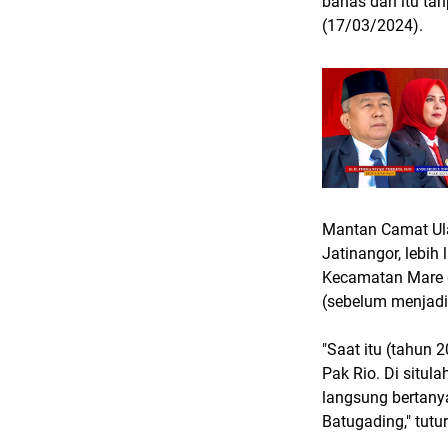
bahas dan itu ta
(17/03/2024).
Mantan Camat Ula
Jatinangor, lebi
Kecamatan Mare d
(sebelum menjadi
"Saat itu (tahun 
Pak Rio. Di situl
langsung bertany
Batugading," tutu