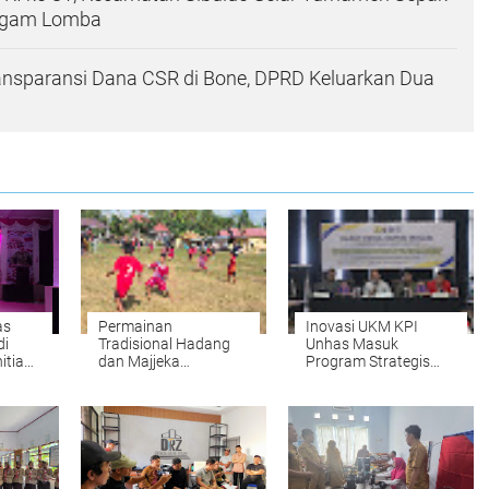
ragam Lomba
ansparansi Dana CSR di Bone, DPRD Keluarkan Dua
as
Permainan
Inovasi UKM KPI
di
Tradisional Hadang
Unhas Masuk
itia
dan Majjeka
Program Strategis
Meriahkan Peringatan
Irigasi Kabupaten
HUT RI di Sibulue
Bone