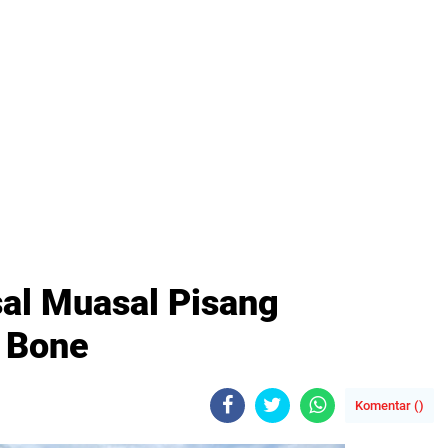
sal Muasal Pisang
 Bone
Komentar (
)