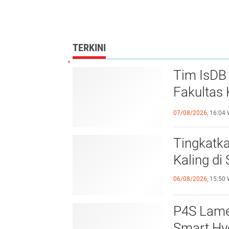
TERKINI
Tim IsDB 
Fakultas 
Krusial
07/08/2026,
16:04 
Tingkatk
Kaling d
06/08/2026,
15:50 
P4S Lamel
Smart Hy