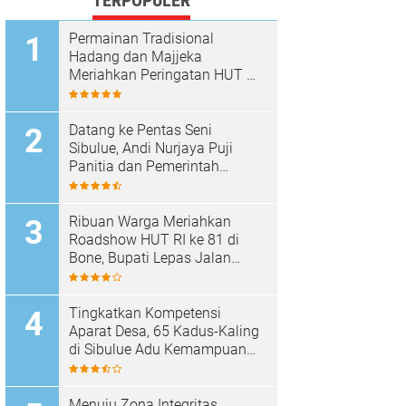
TERPOPULER
Permainan Tradisional
Hadang dan Majjeka
Meriahkan Peringatan HUT RI
di Sibulue
Datang ke Pentas Seni
Sibulue, Andi Nurjaya Puji
Panitia dan Pemerintah
Kecamatan
Ribuan Warga Meriahkan
Roadshow HUT RI ke 81 di
Bone, Bupati Lepas Jalan
Santai
Tingkatkan Kompetensi
Aparat Desa, 65 Kadus-Kaling
di Sibulue Adu Kemampuan
Berpidato
Menuju Zona Integritas,