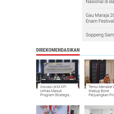
Nasional di B
Gau Maraja 2
Enam Festival
Soppeng Samb
DIREKOMENDASIKAN
Inovasi UKM KPI
Temui Menaker 
Unhas Masuk
Wabup Bone
Program Strategis
Perjuangkan P
Irigasi Kabupaten
Ketenagakerjaa
Bone
untuk Daerah