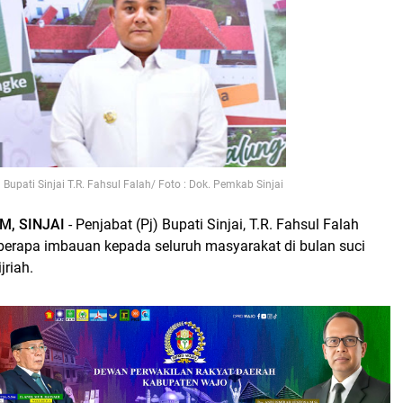
j Bupati Sinjai T.R. Fahsul Falah/ Foto : Dok. Pemkab Sinjai
, SINJAI
- Penjabat (Pj) Bupati Sinjai, T.R. Fahsul Falah
erapa imbauan kepada seluruh masyarakat di bulan suci
riah.