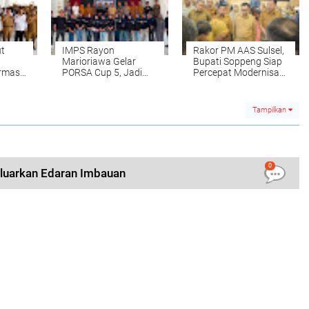
t
IMPS Rayon
Rakor PM AAS Sulsel,
Marioriawa Gelar
Bupati Soppeng Siap
rmasi
PORSA Cup 5, Jadi
Percepat Modernisasi
Ajang Asah Prestasi
Pertanian
dan Silaturahmi
Tampilkan
0
Keluarkan Edaran Imbauan