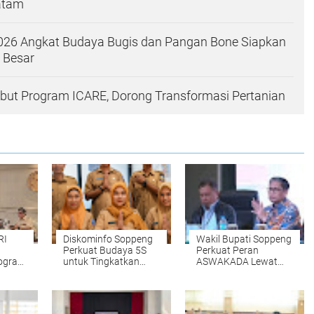
atam
026 Angkat Budaya Bugis dan Pangan Bone Siapkan
 Besar
ut Program ICARE, Dorong Transformasi Pertanian
RI
Diskominfo Soppeng
Wakil Bupati Soppeng
Perkuat Budaya 5S
Perkuat Peran
rogram
untuk Tingkatkan
ASWAKADA Lewat
n
Kualitas Pelayanan
Bimtek Nasional di
Publik
Batam