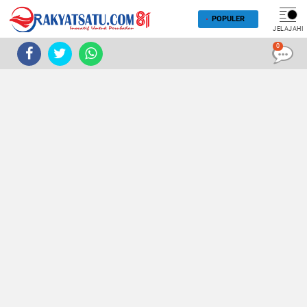
POPULER
JELAJAHI
0