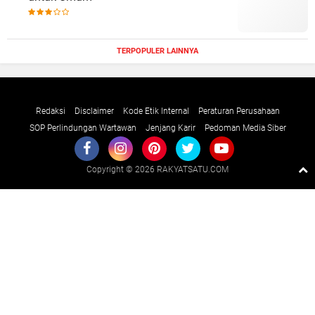
TERPOPULER LAINNYA
Redaksi
Disclaimer
Kode Etik Internal
Peraturan Perusahaan
SOP Perlindungan Wartawan
Jenjang Karir
Pedoman Media Siber
Copyright ©
2026 RAKYATSATU.COM
Premium
By
Raushan
Design
With
Shroff
Templates