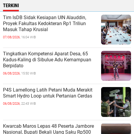
TERKINI
Tim IsDB Sidak Kesiapan UIN Alauddin,
Proyek Fakultas Kedokteran Rp1 Triliun
Masuk Tahap Krusial
07/08/2026,
16:04 WIB
Tingkatkan Kompetensi Aparat Desa, 65
Kadus-Kaling di Sibulue Adu Kemampuan
Berpidato
06/08/2026,
15:50 WIB
P4S Lamellong Latih Petani Muda Merakit
Smart Hydro Loop untuk Pertanian Cerdas
06/08/2026,
22:43 WIB
Kwarcab Maros Lepas 48 Peserta Jambore
Nasional, Bupati Bekali Uang Saku Rp500