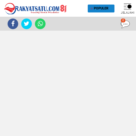
POPULER
JELAJAHI
0