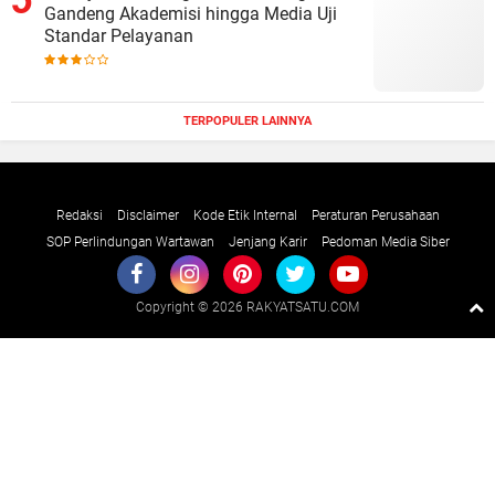
Gandeng Akademisi hingga Media Uji
Standar Pelayanan
TERPOPULER LAINNYA
Redaksi
Disclaimer
Kode Etik Internal
Peraturan Perusahaan
SOP Perlindungan Wartawan
Jenjang Karir
Pedoman Media Siber
Copyright ©
2026 RAKYATSATU.COM
Premium
By
Raushan
Design
With
Shroff
Templates