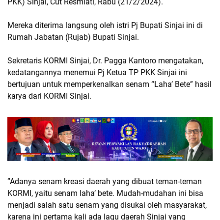
PKK) Sinjai, Cut Resmiati, Rabu (21/2/2024).
Mereka diterima langsung oleh istri Pj Bupati Sinjai ini di
Rumah Jabatan (Rujab) Bupati Sinjai.
Sekretaris KORMI Sinjai, Dr. Pagga Kantoro mengatakan,
kedatangannya menemui Pj Ketua TP PKK Sinjai ini
bertujuan untuk memperkenalkan senam “Laha’ Bete” hasil
karya dari KORMI Sinjai.
”Adanya senam kreasi daerah yang dibuat teman-teman
KORMI, yaitu senam laha’ bete. Mudah-mudahan ini bisa
menjadi salah satu senam yang disukai oleh masyarakat,
karena ini pertama kali ada lagu daerah Sinjai yang