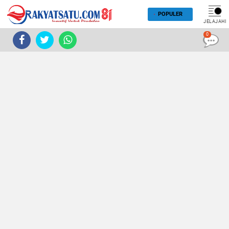
POPULER
JELAJAHI
0