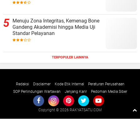
Menuju Zona Integritas, Kemenag Bone
Gandeng Akademisi hingga Media Uji
Standar Pelayanan
TERPOPULER LAINNYA
Redaksi
Disclaimer
Kode Etik Internal
Peraturan Perusahaan
SOP Perlindungan Wartawan
Jenjang Karir
Pedoman Media Siber
Copyright ©
2026 RAKYATSATU.COM
Premium
By
Raushan
Design
With
Shroff
Templates