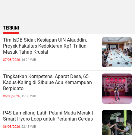
TERKINI
Tim IsDB Sidak Kesiapan UIN Alauddin,
Proyek Fakultas Kedokteran Rp1 Triliun
Masuk Tahap Krusial
07/08/2026,
16:04 WIB
Tingkatkan Kompetensi Aparat Desa, 65
Kadus-Kaling di Sibulue Adu Kemampuan
Berpidato
06/08/2026,
15:50 WIB
P4S Lamellong Latih Petani Muda Merakit
Smart Hydro Loop untuk Pertanian Cerdas
06/08/2026,
22:43 WIB