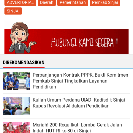
ADVERTORIAL
Daerah
Pemerintahan
Pemkab Sinjai
SINJAI
DIREKOMENDASIKAN
Perpanjangan Kontrak PPPK, Bukti Komitmen
Pemkab Sinjai Tingkatkan Layanan
Pendidikan
Kuliah Umum Perdana UIAD: Kadisdik Sinjai
Kupas Revolusi AI dalam Pendidikan
Meriah! 200 Regu Ikuti Lomba Gerak Jalan
Indah HUT RI ke-80 di Sinjai