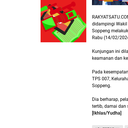
RAKYATSATU.COM,
didampingi Wakil
Soppeng melakuk
Rabu (14/02/202
Kunjungan ini di
keamanan dan ke
Pada kesempatan
TPS 007, Kelurah
Soppeng.
Dia berharap, pe
tertib, damai da
[Ikhlas/Yudha]