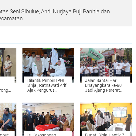
as Seni Sibulue, Andi Nurjaya Puji Panitia dan
Kecamatan
Dilantik Pimpin IPHI
Jalan Santai Hari
Sinjai, Ratnawati Arif
Bhayangkara ke-80
rong
Ajak Pengurus
Jadi Ajang Pererat
apil
Perkuat Ukhuwah dan
Sinergi Polri dan
ern
Pembinaan Umat
Masyarakat di Sinjai
ambut
Isi Kekosongan
Bupati Sinjai Lantik 7