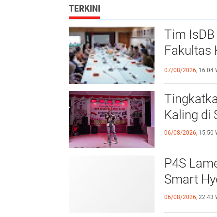
TERKINI
Tim IsDB 
Fakultas 
Krusial
07/08/2026,
16:04 
Tingkatk
Kaling d
06/08/2026,
15:50 
P4S Lamel
Smart Hy
06/08/2026,
22:43 