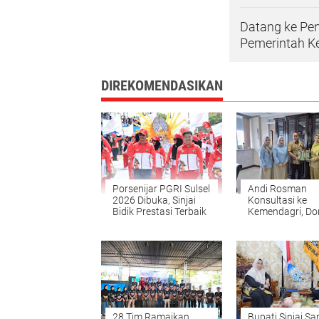
Datang ke Pent
Pemerintah 
DIREKOMENDASIKAN
Porsenijar PGRI Sulsel
Andi Rosman
2026 Dibuka, Sinjai
Konsultasi ke
Bidik Prestasi Terbaik
Kemendagri, Do
Pelayanan Dukc
Wajo Lebih Mod
28 Tim Ramaikan
Bupati Sinjai S