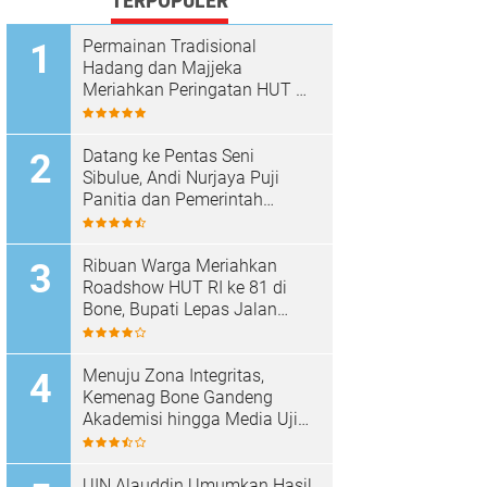
TERPOPULER
Permainan Tradisional
Hadang dan Majjeka
Meriahkan Peringatan HUT RI
di Sibulue
Datang ke Pentas Seni
Sibulue, Andi Nurjaya Puji
Panitia dan Pemerintah
Kecamatan
Ribuan Warga Meriahkan
Roadshow HUT RI ke 81 di
Bone, Bupati Lepas Jalan
Santai
Menuju Zona Integritas,
Kemenag Bone Gandeng
Akademisi hingga Media Uji
Standar Pelayanan
UIN Alauddin Umumkan Hasil