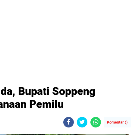
da, Bupati Soppeng
anaan Pemilu
Komentar (
)