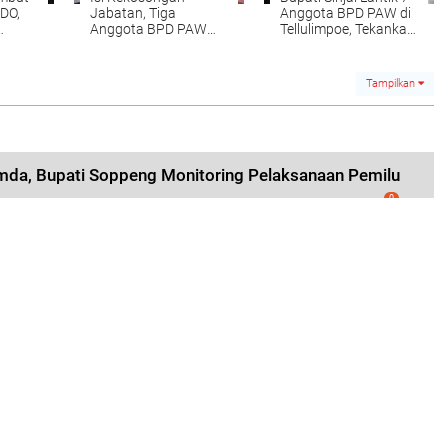
DO,
Jabatan, Tiga
Anggota BPD PAW di
Anggota BPD PAW
Tellulimpoe, Tekankan
Desa Kassi Buleng
Amanah Jabatan
Resmi Dilantik
Tampilkan
da, Bupati Soppeng Monitoring Pelaksanaan Pemilu
0