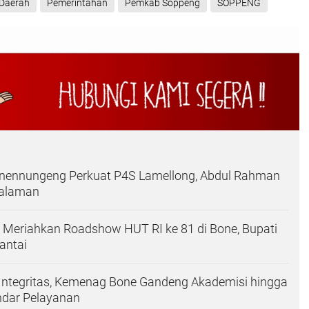
Daerah
Pemerintahan
Pemkab Soppeng
SOPPENG
ennungeng Perkuat P4S Lamellong, Abdul Rahman
galaman
 Meriahkan Roadshow HUT RI ke 81 di Bone, Bupati
antai
Integritas, Kemenag Bone Gandeng Akademisi hingga
ndar Pelayanan