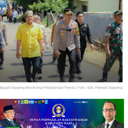
Bupati Soppeng Monitoring Pelaksanaan Pemilu/ Foto : Dok. Pemkab Soppeng