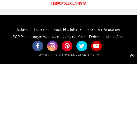
TERPOPULER LAINNYA
Redaksi
Disclaimer
Kode Etik Internal
Peraturan Perusahaan
SOP Perlindungan Wartawan
Jenjang Karir
Pedoman Media Siber
Copyright ©
2026 RAKYATSATU.COM
Premium
By
Raushan
Design
With
Shroff
Templates