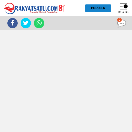
POPULER
JELAJAHI
0