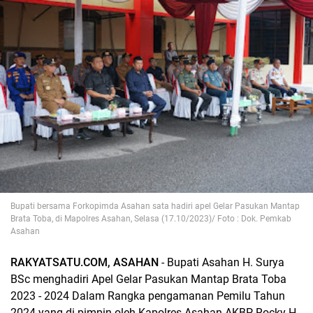
Bupati bersama Forkopimda Asahan sata hadiri apel Gelar Pasukan Mantap
Brata Toba, di Mapolres Asahan, Selasa (17.10/2023)/ Foto : Dok. Pemkab
Asahan
RAKYATSATU.COM, ASAHAN
- Bupati Asahan H. Surya
BSc menghadiri Apel Gelar Pasukan Mantap Brata Toba
2023 - 2024 Dalam Rangka pengamanan Pemilu Tahun
2024 yang di pimpin oleh Kapolres Asahan AKBP Rocky H