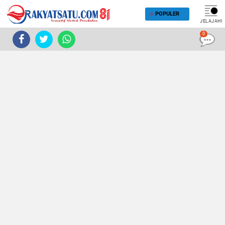
POPULER
JELAJAHI
0