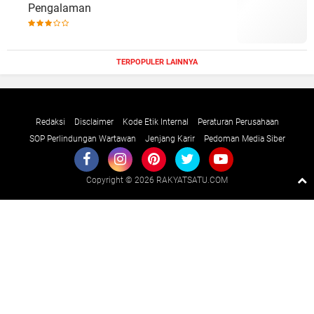
Pengalaman
TERPOPULER LAINNYA
Redaksi
Disclaimer
Kode Etik Internal
Peraturan Perusahaan
SOP Perlindungan Wartawan
Jenjang Karir
Pedoman Media Siber
Copyright ©
2026 RAKYATSATU.COM
Premium
By
Raushan
Design
With
Shroff
Templates