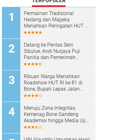
TERPOPULER
Permainan Tradisional
Hadang dan Majjeka
Meriahkan Peringatan HUT RI
di Sibulue
Datang ke Pentas Seni
Sibulue, Andi Nurjaya Puji
Panitia dan Pemerintah
Kecamatan
Ribuan Warga Meriahkan
Roadshow HUT RI ke 81 di
Bone, Bupati Lepas Jalan
Santai
Menuju Zona Integritas,
Kemenag Bone Gandeng
Akademisi hingga Media Uji
Standar Pelayanan
UIN Alauddin Umumkan Hasil