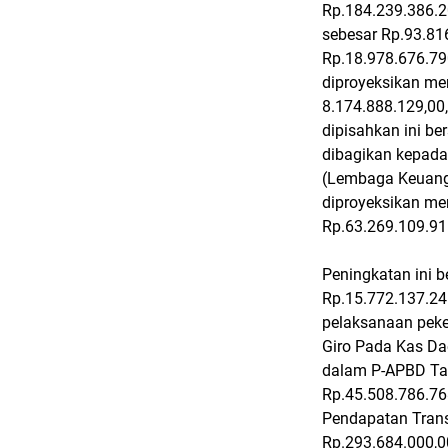
Rp.184.239.386.20
sebesar Rp.93.816
Rp.18.978.676.79
diproyeksikan me
8.174.888.129,00
dipisahkan ini be
dibagikan kepada
(Lembaga Keuanga
diproyeksikan me
Rp.63.269.109.91
Peningkatan ini 
Rp.15.772.137.24
pelaksanaan peke
Giro Pada Kas Da
dalam P-APBD Ta
Rp.45.508.786.768
Pendapatan Trans
Rp.293.684.000,0