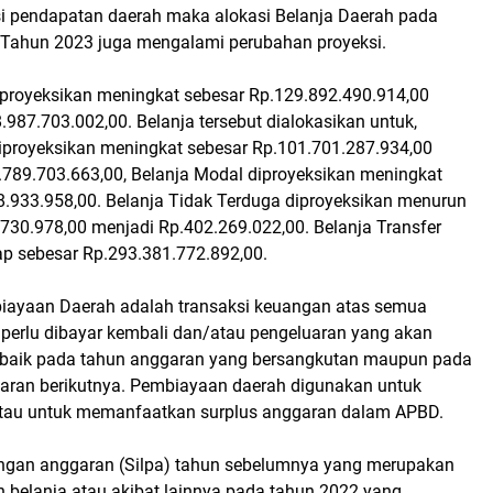
i pendapatan daerah maka alokasi Belanja Daerah pada
Tahun 2023 juga mengalami perubahan proyeksi.
iproyeksikan meningkat sebesar Rp.129.892.490.914,00
.987.703.002,00. Belanja tersebut dialokasikan untuk,
diproyeksikan meningkat sebesar Rp.101.701.287.934,00
.789.703.663,00, Belanja Modal diproyeksikan meningkat
8.933.958,00. Belanja Tidak Terduga diproyeksikan menurun
.730.978,00 menjadi Rp.402.269.022,00. Belanja Transfer
ap sebesar Rp.293.381.772.892,00.
biayaan Daerah adalah transaksi keuangan atas semua
perlu dibayar kembali dan/atau pengeluaran yang akan
, baik pada tahun anggaran yang bersangkutan maupun pada
aran berikutnya. Pembiayaan daerah digunakan untuk
atau untuk memanfaatkan surplus anggaran dalam APBD.
tungan anggaran (Silpa) tahun sebelumnya yang merupakan
 belanja atau akibat lainnya pada tahun 2022 yang