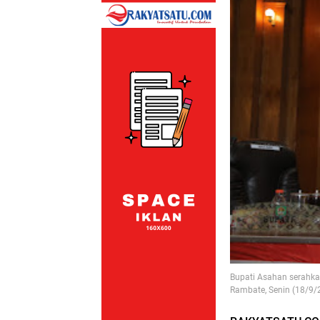
Bupati Asahan serahk
Rambate, Senin (18/9/