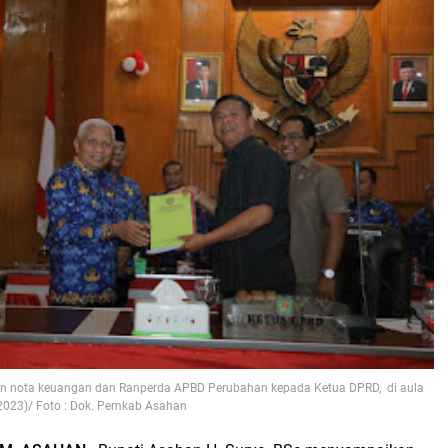
an nota keuangan dan Ranperda APBD Perubahan kepada Ketua DPRD, di aula
2023)/ Foto : Dok. Pemkab Asahan