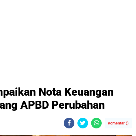
mpaikan Nota Keuangan
tang APBD Perubahan
Komentar (
)