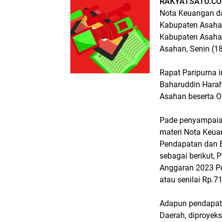
RAKYATSATU.CO
Nota Keuangan d
Kabupaten Asaha
Kabupaten Asahan
Asahan, Senin (1
Rapat Paripurna 
Baharuddin Harah
Asahan beserta 
Pade penyampaia
materi Nota Keu
Pendapatan dan 
sebagai berikut,
Anggaran 2023 Pe
atau senilai Rp.
Adapun pendapata
Daerah, diproyek