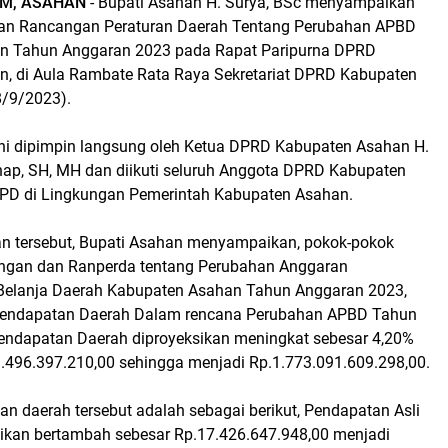
M, ASAHAN
- Bupati Asahan H. Surya, BSc menyampaikan
an Rancangan Peraturan Daerah Tentang Perubahan APBD
n Tahun Anggaran 2023 pada Rapat Paripurna DPRD
, di Aula Rambate Rata Raya Sekretariat DPRD Kabupaten
8/9/2023).
ini dipimpin langsung oleh Ketua DPRD Kabupaten Asahan H.
ap, SH, MH dan diikuti seluruh Anggota DPRD Kabupaten
OPD di Lingkungan Pemerintah Kabupaten Asahan.
n tersebut, Bupati Asahan menyampaikan, pokok-pokok
angan dan Ranperda tentang Perubahan Anggaran
Belanja Daerah Kabupaten Asahan Tahun Anggaran 2023,
 Pendapatan Daerah Dalam rencana Perubahan APBD Tahun
ndapatan Daerah diproyeksikan meningkat sebesar 4,20%
71.496.397.210,00 sehingga menjadi Rp.1.773.091.609.298,00.
n daerah tersebut adalah sebagai berikut, Pendapatan Asli
sikan bertambah sebesar Rp.17.426.647.948,00 menjadi