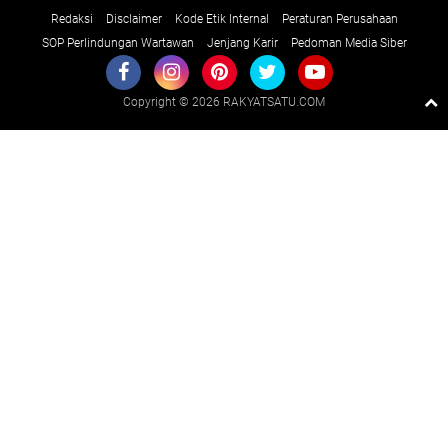
Redaksi
Disclaimer
Kode Etik Internal
Peraturan Perusahaan
SOP Perlindungan Wartawan
Jenjang Karir
Pedoman Media Siber
Copyright ©
2026 RAKYATSATU.COM
Premium
By
Raushan
Design
With
Shroff
Templates