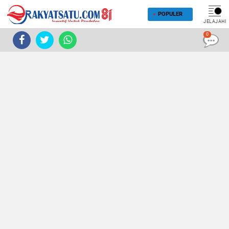
POPULER
JELAJAHI
0