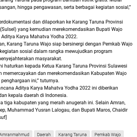
angan, hingga pengawasan, serta berbagai kegiatan sosial,”
erdokumentasi dan dilaporkan ke Karang Taruna Provinsi
 (Sulsel) yang kemudian merekomendasikan Bupati Wajo
 Aditya Karya Mahatva Yodha 2022.
, Karang Taruna Wajo siap bersinergi dengan Pemkab Wajo
kegiatan sosial dalam rangka mewujudkan program
enyejahterakan masyarakat.
mi haturkan kepada Ketua Karang Taruna Provinsi Sulawesi
lah memercayakan dan merekomendasikan Kabupaten Wajo
penghargaan ini,” tuturnya.
lancana Aditya Karya Mahatva Yodha 2022 ini diberikan
an kepala daerah di Indonesia.
a tiga kabupaten yang meraih anugerah ini. Selain Amran,
ep, Muhammad Yusran Lalogau, dan Bupati Maros, Chaidir
suf]
Amranmahmud
Daerah
Karang Taruna
Pemkab Wajo