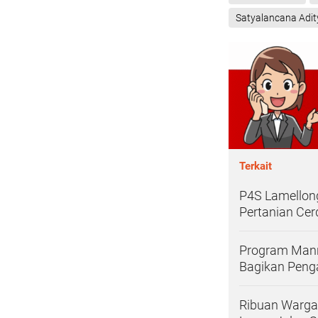
Satyalancana Adi
Terkait
P4S Lamellong
Pertanian Cer
Program Mann
Bagikan Pen
Ribuan Warga