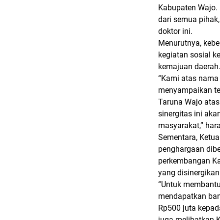
Kabupaten Wajo. 
dari semua pihak,
doktor ini.
Menurutnya, kebe
kegiatan sosial 
kemajuan daerah
“Kami atas nama 
menyampaikan ter
Taruna Wajo atas
sinergitas ini ak
masyarakat,” har
Sementara, Ketua
penghargaan dibe
perkembangan Kar
yang disinergika
“Untuk membantu
mendapatkan bant
Rp500 juta kepad
juga melibatkan K