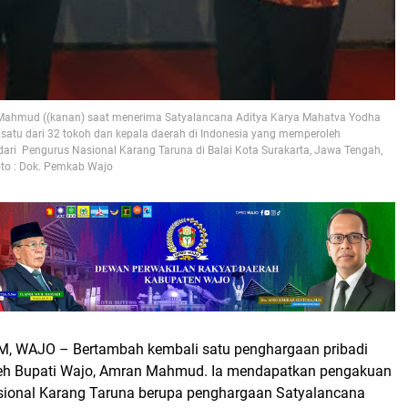
Mahmud ((kanan) saat menerima Satyalancana Aditya Karya Mahatva Yodha
 satu dari 32 tokoh dan kepala daerah di Indonesia yang memperoleh
dari Pengurus Nasional Karang Taruna di Balai Kota Surakarta, Jawa Tengah,
to : Dok. Pemkab Wajo
 WAJO – Bertambah kembali satu penghargaan pribadi
leh Bupati Wajo, Amran Mahmud. Ia mendapatkan pengakuan
sional Karang Taruna berupa penghargaan Satyalancana