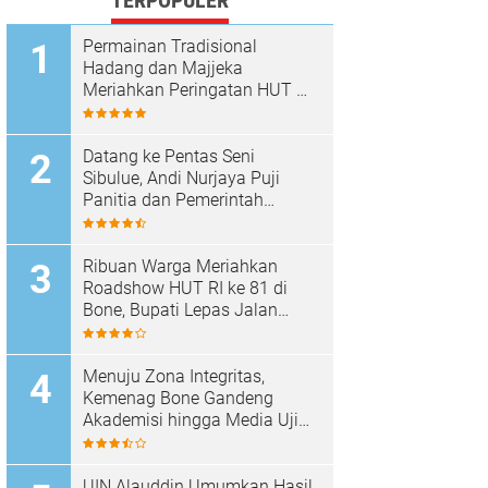
TERPOPULER
Permainan Tradisional
Hadang dan Majjeka
Meriahkan Peringatan HUT RI
di Sibulue
Datang ke Pentas Seni
Sibulue, Andi Nurjaya Puji
Panitia dan Pemerintah
Kecamatan
Ribuan Warga Meriahkan
Roadshow HUT RI ke 81 di
Bone, Bupati Lepas Jalan
Santai
Menuju Zona Integritas,
Kemenag Bone Gandeng
Akademisi hingga Media Uji
Standar Pelayanan
UIN Alauddin Umumkan Hasil