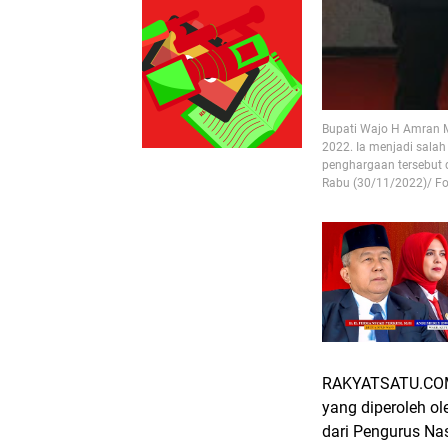
Bupati Wajo H Amran 
2022. Ia menjadi salah
penghargaan tersebut 
Rabu (30/11/2022)/ Fo
RAKYATSATU.COM,
yang diperoleh o
dari Pengurus Na