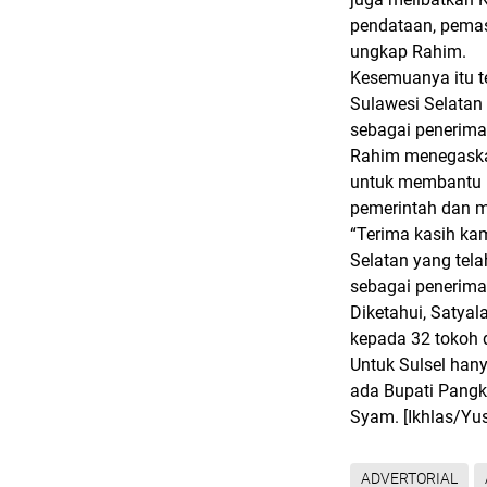
pendataan, pemas
ungkap Rahim.
Kesemuanya itu t
Sulawesi Selatan
sebagai penerima
Rahim menegaskan
untuk membantu 
pemerintah dan m
“Terima kasih ka
Selatan yang te
sebagai penerima 
Diketahui, Satya
kepada 32 tokoh d
Untuk Sulsel hany
ada Bupati Pangk
Syam.
[Ikhlas/Yu
ADVERTORIAL