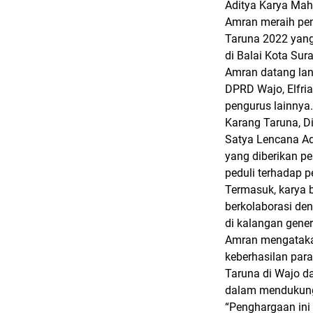
Aditya Karya Mah
Amran meraih pen
Taruna 2022 yang
di Balai Kota Sur
Amran datang la
DPRD Wajo, Elfri
pengurus lainnya
Karang Taruna, Di
Satya Lencana Ad
yang diberikan p
peduli terhadap 
Termasuk, karya 
berkolaborasi de
di kalangan gene
Amran mengatakan
keberhasilan par
Taruna di Wajo d
dalam mendukun
“Penghargaan ini