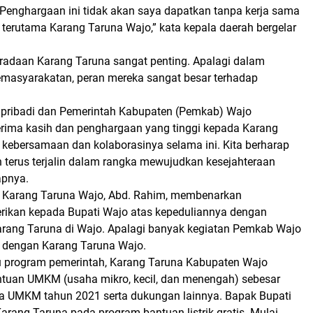
Penghargaan ini tidak akan saya dapatkan tanpa kerja sama
 terutama Karang Taruna Wajo,” kata kepala daerah bergelar
radaan Karang Taruna sangat penting. Apalagi dalam
kemasyarakatan, peran mereka sangat besar terhadap
.
pribadi dan Pemerintah Kabupaten (Pemkab) Wajo
ima kasih dan penghargaan yang tinggi kepada Karang
 kebersamaan dan kolaborasinya selama ini. Kita berharap
an terus terjalin dalam rangka mewujudkan kesejahteraan
apnya.
 Karang Taruna Wajo, Abd. Rahim, membenarkan
rikan kepada Bupati Wajo atas kepeduliannya dengan
ang Taruna di Wajo. Apalagi banyak kegiatan Pemkab Wajo
n dengan Karang Taruna Wajo.
 program pemerintah, Karang Taruna Kabupaten Wajo
uan UMKM (usaha mikro, kecil, dan menengah) sebesar
a UMKM tahun 2021 serta dukungan lainnya. Bapak Bupati
arang Taruna pada program bantuan listrik gratis. Mulai