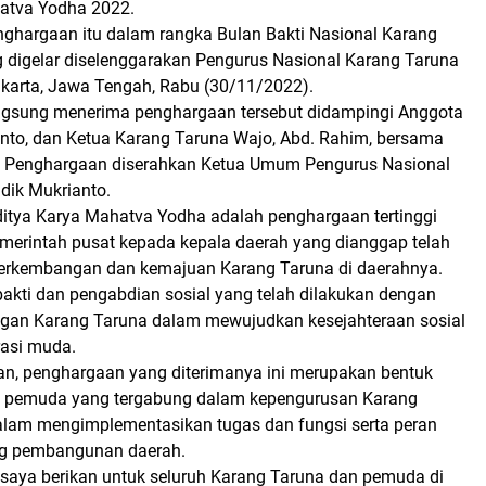
atva Yodha 2022.
ghargaan itu dalam rangka Bulan Bakti Nasional Karang
 digelar diselenggarakan Pengurus Nasional Karang Taruna
akarta, Jawa Tengah, Rabu (30/11/2022).
ngsung menerima penghargaan tersebut didampingi Anggota
anto, dan Ketua Karang Taruna Wajo, Abd. Rahim, bersama
. Penghargaan diserahkan Ketua Umum Pengurus Nasional
dik Mukrianto.
itya Karya Mahatva Yodha adalah penghargaan tertinggi
emerintah pusat kepada kepala daerah yang dianggap telah
perkembangan dan kemajuan Karang Taruna di daerahnya.
bakti dan pengabdian sosial yang telah dilakukan dengan
ngan Karang Taruna dalam mewujudkan kesejahteraan sosial
rasi muda.
, penghargaan yang diterimanya ini merupakan bentuk
a pemuda yang tergabung dalam kepengurusan Karang
alam mengimplementasikan tugas dan fungsi serta peran
g pembangunan daerah.
 saya berikan untuk seluruh Karang Taruna dan pemuda di