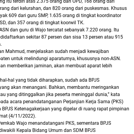
g itu terdiri atas 2.375 orang dari OPD, 168 orang dari
rang dari kelurahan, dan 820 orang dari puskesmas. Khusus
yak 609 dari guru SMP, 1.635 orang di tingkat koordinator
 SD, dan 357 orang di tingkat koorwil TK.
ASN dan guru di Wajo tercatat sebanyak 7.220 orang. Itu
h didaftarkan sekitar 87 persen dan sisa 13 persen atau 915
.
ran Mahmud, menjelaskan sudah menjadi kewajiban
aten untuk melindungi aparaturnya, khususnya non-ASN.
an memberikan jaminan, akan membuat aparat lebih
 hal-hal yang tidak diharapkan, sudah ada BPJS
 yang akan menangani. Bahkan, membantu meringankan
au yang ditinggalkan jika peserta meninggal dunia,” kata
da acara penandatanganan Perjanjian Kerja Sama (PKS)
BPJS Ketenagakerjaan yang digelar di ruang rapat pimpinan
mat (4/11/2022).
Pemkab Wajo menandatangani PKS, sementara BPJS
 diwakili Kepala Bidang Umum dan SDM BPJS