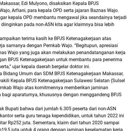
Makassar, Edi Mulyono, disaksikan Kepala BPJS
ajo, Arfiani, para kepala OPD serta jajaran Baznas Wajo.
ar kepala OPD membantu mengawal jika seandainya terjadi
k diinginkan pada non-ASN kita agar klaimnya bisa lebih
mpaikan terima kasih ke BPJS Ketenagakerjaan atas
erja samanya dengan Pemkab Wajo. “Begitupun, apresiasi
nas Wajo yang juga akan melakukan penandatanganan kerja
ngan BPJS Ketenagakerjaan untuk membantu para penerima
rta,” ujar kepala daerah bergelar doktor ini.
la Bidang Umum dan SDM BPJS Ketenagakerjaan Makassar,
akili Kepala BPJS Ketenagakerjaan Sulawesi Selatan (Sulsel
emkab Wajo atas komitmennya memberikan jaminan
a bagi aparaturnya, khususnya dengan menggandeng BPJS
ak Bupati bahwa dari jumlah 6.305 peserta dari non-ASN
kantor serta guru tenaga kependidikan, untuk tahun 2022 ini
kitar Rp252 juta. Sementara, klaim dari tahun 2020 sampai
19,5 juta untuk 4 orang dengan jaminan keselamatan kerja