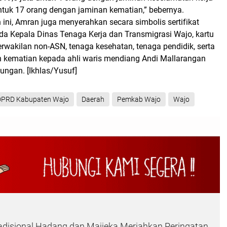
ntuk 17 orang dengan jaminan kematian,” bebernya.
ini, Amran juga menyerahkan secara simbolis sertifikat
da Kepala Dinas Tenaga Kerja dan Transmigrasi Wajo, kartu
rwakilan non-ASN, tenaga kesehatan, tenaga pendidik, serta
 kematian kepada ahli waris mendiang Andi Mallarangan
bungan.
[Ikhlas/Yusuf]
 DPRD Kabupaten Wajo
Daerah
Pemkab Wajo
Wajo
adisional Hadang dan Majjeka Meriahkan Peringatan