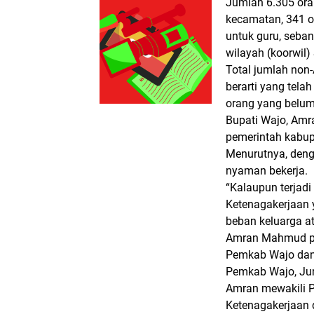
Jumlah 6.305 oran
kecamatan, 341 o
untuk guru, seban
wilayah (koorwil)
Total jumlah non-
berarti yang tela
orang yang belum
Bupati Wajo, Am
pemerintah kabup
Menurutnya, deng
nyaman bekerja.
“Kalaupun terjadi
Ketenagakerjaan
beban keluarga at
Amran Mahmud pa
Pemkab Wajo dan 
Pemkab Wajo, Ju
Amran mewakili 
Ketenagakerjaan