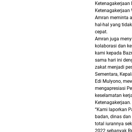
Ketenagakerjaan 
Ketenagakerjaan W
Amran meminta ag
hal-hal yang tida
cepat.
Amran juga menya
kolaborasi dan k
kami kepada Baz
sama hari ini de
zakat menjadi pese
Sementara, Kepa
Edi Mulyono, mew
mengapresiasi P
keselamatan kerj
Ketenagakerjaan.
“Kami laporkan P
badan, dinas dan 
total iurannya se
2022 sebanyak Rp