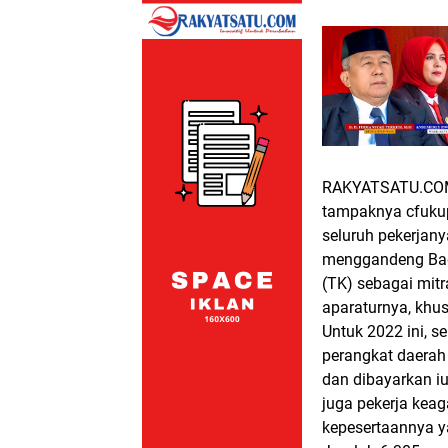
RAKYATSATU.CO
tampaknya cfukup
seluruh pekerjany
menggandeng Bad
(TK) sebagai mit
aparaturnya, khus
Untuk 2022 ini, s
perangkat daerah
dan dibayarkan iu
juga pekerja kea
kepesertaannya y