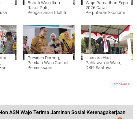
di
Bupati Wajo Ikuti
Wajo Ramadhan Expo
t
Rakor Polri,
2026 Catat
tusan
Pengamanan Idulfitri
Perputaran Ekonomi
al
Difokuskan pada Titik
Rp16 Miliar
Rawan
ntau
Presiden Dorong,
Upacara Hari
,
Pemkab Wajo Gaspol
Pahlawan di Wajo,
akan
Pemeriksaan
DBR: Saatnya
Kesehatan Gratis
Bergerak Melanjutkan
Hingga Desember
Perjuangan
Tampilkan
n Non ASN Wajo Terima Jaminan Sosial Ketenagakerjaan
0