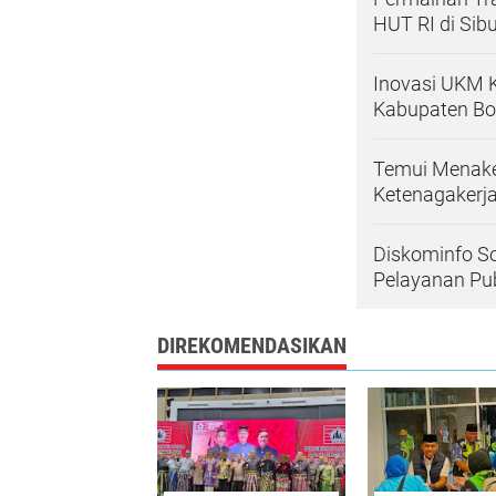
HUT RI di Sib
Inovasi UKM K
Kabupaten B
Temui Menake
Ketenagakerj
Diskominfo So
Pelayanan Pub
DIREKOMENDASIKAN