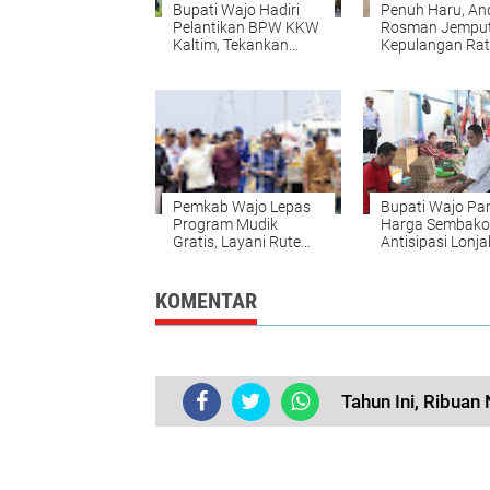
Bupati Wajo Hadiri
Penuh Haru, An
Pelantikan BPW KKW
Rosman Jempu
Kaltim, Tekankan
Kepulangan Ra
Pelestarian Nilai
Jemaah Haji As
Budaya Bugis
Wajo
Pemkab Wajo Lepas
Bupati Wajo Pa
Program Mudik
Harga Sembako
Gratis, Layani Rute
Antisipasi Lonj
Siwa–Tobaku
Jelang Idulfitri
KOMENTAR
Tahun Ini, Ribua