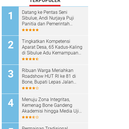
TERPOPULER
Datang ke Pentas Seni
Sibulue, Andi Nurjaya Puji
Panitia dan Pemerintah
Kecamatan
Tingkatkan Kompetensi
Aparat Desa, 65 Kadus-Kaling
di Sibulue Adu Kemampuan
Berpidato
Ribuan Warga Meriahkan
Roadshow HUT RI ke 81 di
Bone, Bupati Lepas Jalan
Santai
Menuju Zona Integritas,
Kemenag Bone Gandeng
Akademisi hingga Media Uji
Standar Pelayanan
Permainan Tradisional