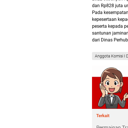
dan Rp828 juta u
Pada kesempatan 
kepesertaan kepa
peserta kepada pe
santunan jaminan
dari Dinas Perhu
Anggota Komisi I
Terkait
Permainan Tr