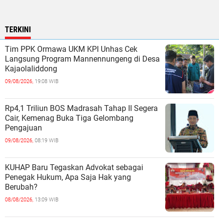
TERKINI
Tim PPK Ormawa UKM KPI Unhas Cek
Langsung Program Mannennungeng di Desa
Kajaolaliddong
09/08/2026,
19:08 WIB
Rp4,1 Triliun BOS Madrasah Tahap II Segera
Cair, Kemenag Buka Tiga Gelombang
Pengajuan
09/08/2026,
08:19 WIB
KUHAP Baru Tegaskan Advokat sebagai
Penegak Hukum, Apa Saja Hak yang
Berubah?
08/08/2026,
13:09 WIB