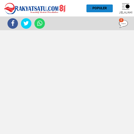
POPULER
JELAJAHI
0