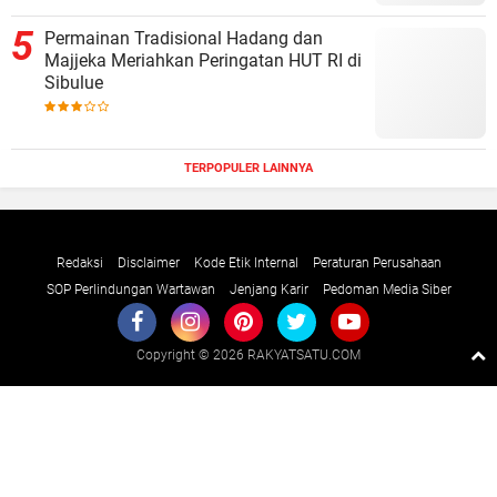
Permainan Tradisional Hadang dan
Majjeka Meriahkan Peringatan HUT RI di
Sibulue
TERPOPULER LAINNYA
Redaksi
Disclaimer
Kode Etik Internal
Peraturan Perusahaan
SOP Perlindungan Wartawan
Jenjang Karir
Pedoman Media Siber
Copyright ©
2026 RAKYATSATU.COM
Premium
By
Raushan
Design
With
Shroff
Templates