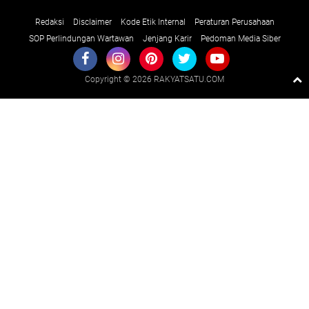
Redaksi
Disclaimer
Kode Etik Internal
Peraturan Perusahaan
SOP Perlindungan Wartawan
Jenjang Karir
Pedoman Media Siber
Copyright ©
2026 RAKYATSATU.COM
Premium
By
Raushan
Design
With
Shroff
Templates