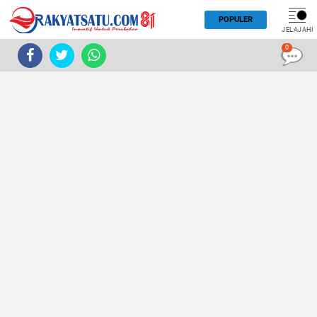
POPULER
JELAJAHI
0