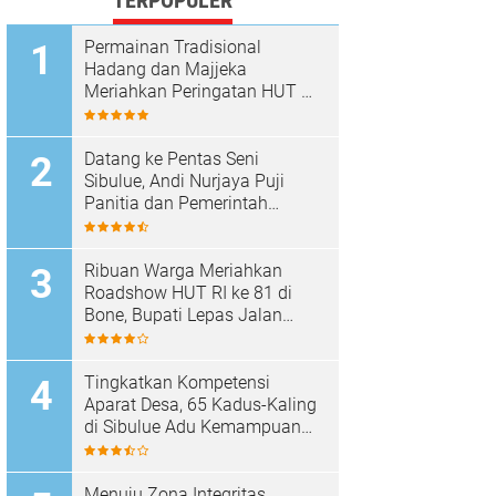
TERPOPULER
Permainan Tradisional
Hadang dan Majjeka
Meriahkan Peringatan HUT RI
di Sibulue
Datang ke Pentas Seni
Sibulue, Andi Nurjaya Puji
Panitia dan Pemerintah
Kecamatan
Ribuan Warga Meriahkan
Roadshow HUT RI ke 81 di
Bone, Bupati Lepas Jalan
Santai
Tingkatkan Kompetensi
Aparat Desa, 65 Kadus-Kaling
di Sibulue Adu Kemampuan
Berpidato
Menuju Zona Integritas,