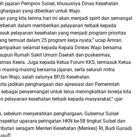
ruh jajaran Pemprov Sulsel, khususnya Dinas Kesehatan
nghargaan yang diberikan untuk Wajo.
n yang kita terima hari ini akan menjadi spirit dan semangat
 berbenah dalam memberikan pelayanan terbaik kepada
asuk pelayanan kesehatan yang menjadi program prioritas
yang termuat dalam 25 program kerja nyata,” ucap Amran.
ampaikan selamat kepada Kepala Dinkes Wajo bersama
 maupun Rumah Sakit Umum Daerah dan puskesmas,
smas Keera. Juga kepada Ketua Forum KKS, termasuk Ketua
masing-masing bersama jajaran, serta seluruh mitra
tan Wajo, salah satunya BPJS Kesehatan.
i kita jadikan penghargaan dan apresiasi dari Pemerintah
ni sebagai penyemangat untuk terus meningkatkan kinerja kita
 pelayanan kesehatan terbaik kepada masyarakat,” ujar
i, sebelum menyerahkan penghargaan, Gubernur Sulsel
inspektur upacara peringatan HKN ke-58 tingkat Sulsel dan
utan seragam Menteri Kesehatan (Menkes) RI, Budi Gunadi
usuf]