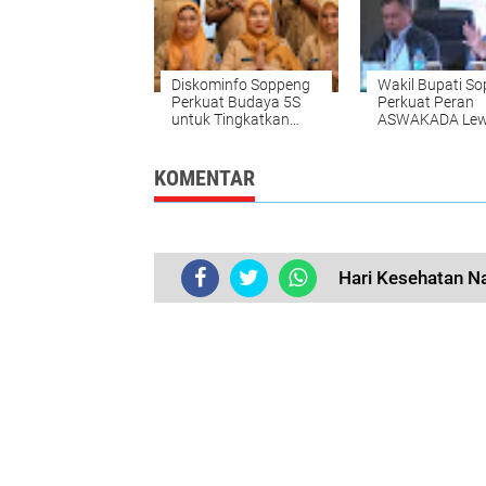
Diskominfo Soppeng
Wakil Bupati S
Perkuat Budaya 5S
Perkuat Peran
untuk Tingkatkan
ASWAKADA Lew
Kualitas Pelayanan
Bimtek Nasional
Publik
Batam
KOMENTAR
Hari Kesehatan N