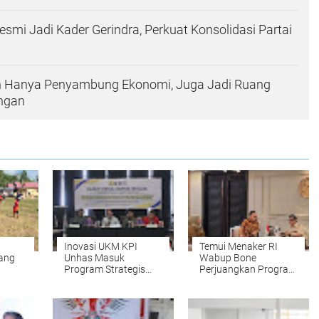
esmi Jadi Kader Gerindra, Perkuat Konsolidasi Partai
n Hanya Penyambung Ekonomi, Juga Jadi Ruang
ngan
Inovasi UKM KPI
Temui Menaker RI
dang
Unhas Masuk
Wabup Bone
Program Strategis
Perjuangkan Program
ngatan
Irigasi Kabupaten
Ketenagakerjaan
e
Bone
untuk Daerah