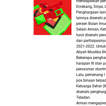
mendapatkan peng
Enrekang, Sinjai,
Penghargaan lain 
lainnya diserahi
persen Bulan Imu
Selain Amran, Ke
turut diserahi pe
dan partisipasin
2021-2022. Untuk
Aliyah Mustika Il
Beberapa pengharg
harapan III stan
penurunan stuntin
Lalu, pemenang I 
pos binaan terpad
Keluarga Sehat (
diserahi penghar
Teladan.
Amran mengapres