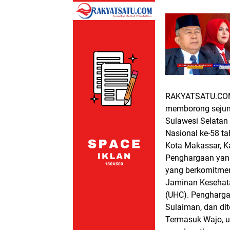
RAKYATSATU.CO
memborong sejuml
Sulawesi Selatan
Nasional ke-58 ta
Kota Makassar, K
Penghargaan yang 
yang berkomitmen
Jaminan Kesehata
(UHC). Pengharga
Sulaiman, dan di
Termasuk Wajo, un