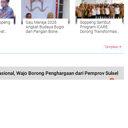
oppeng
Gau Maraja 2026
Soppeng Sambut
Angkat Budaya Bugis
Program ICARE,
at
dan Pangan Bone
Dorong Transformasi
 di
Siapkan Enam
Pertanian
Festival Besar
Tampilkan
asional, Wajo Borong Penghargaan dari Pemprov Sulsel
0