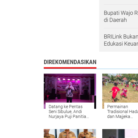
Bupati Wajo R
di Daerah
BRILink Buka
Edukasi Keua
DIREKOMENDASIKAN
Datang ke Pentas
Permainan
Seni Sibulue, Andi
Tradisional Ha
Nurjaya Puji Panitia
dan Majjeka
dan Pemerintah
Meriahkan Peri
Kecamatan
HUT RI di Sibulu