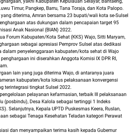
hargaan, yakni Kabupaten Kepulauan Selayar, Bantaeng,
 Luwu Timur, Pangkep, Barru, Tana Toraja, dan Kota Palopo.
yang diterima, Amran bersama 23 bupati/wali kota se-Sulsel
 penghargaan atas dukungan dalam pencapaian target 95
nisasi Anak Nasional (BIAN) 2022.
tua Forum Kabupaten/Kota Sehat (KKS) Wajo, Sitti Maryam,
nghargaan sebagai apresiasi Pemprov Sulsel atas dedikasi
ya dalam penyelenggaraan kabupaten/kota sehat di Wajo
 penghargaan ini diserahkan Anggota Komisi IX DPR RI,
ham.
aan lain yang juga diterima Wajo, di antaranya juara
 pameran kabupaten/kota lokus pelaksanaan konvergensi
g terintegrasi tingkat Sulsel 2022.
pengelolaan pelayanan kefarmasian, terbaik III pelaksanaan
u (posbindu), Desa Kalola sebagai tertinggi 1 Indeks
IKS). Selanjutnya, Kepala UPTD Puskesmas Keera, Ruslan,
gaan sebagai Tenaga Kesehatan Teladan kategori Perawat
iasi dan menyampaikan terima kasih kepada Gubernur