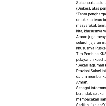
Sulsel serta selu
(Dinkes), atas pe
“Tentu penghargaa
untuk kita terus
masyarakat, term
kita, khususnya 
Amran juga meny
seluruh jajaran
khususnya Puske
Tim Pembina KKS 
pelayanan keseha
“Sekali lagi, mar
Provinsi Sulsel i
dalam memberikan
Amran.
Sebagai informas
bertindak selaku 
membacakan samb
Sadikin.
[Ikhlas/Y