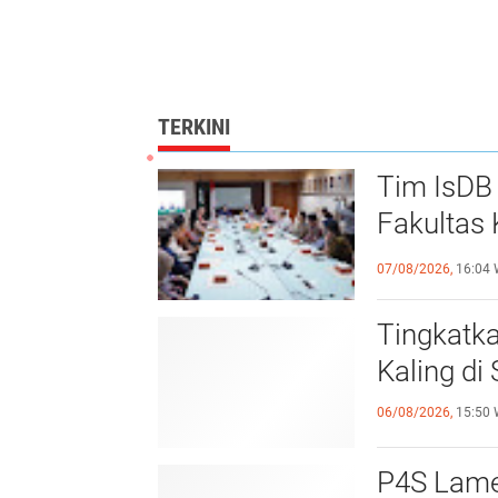
TERKINI
Tim IsDB 
Fakultas 
Krusial
07/08/2026,
16:04 
Tingkatk
Kaling d
06/08/2026,
15:50 
P4S Lamel