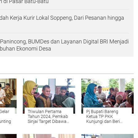
 di Pasar Batu-Batu
h Kerja Kurir Lokal Soppeng, Dari Pesanan hingga
Panincong, BUMDes dan Layanan Digital BRI Menjadi
buhan Ekonomi Desa
Gelar
Triwulan Pertama
Pj Bupati Bareng
Tahun 2024, Pemkab
Ketua TP PKK
unting
Sinjai Target Dibawah
Kunjungi dan Beri
Seribu Kasus Stunting
Bantuan Kepada
Anak Penderita
Stunting