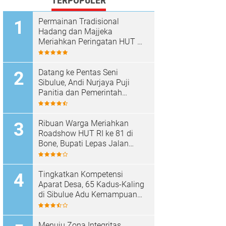
TERPOPULER
Permainan Tradisional
Hadang dan Majjeka
Meriahkan Peringatan HUT RI
di Sibulue
Datang ke Pentas Seni
Sibulue, Andi Nurjaya Puji
Panitia dan Pemerintah
Kecamatan
Ribuan Warga Meriahkan
Roadshow HUT RI ke 81 di
Bone, Bupati Lepas Jalan
Santai
Tingkatkan Kompetensi
Aparat Desa, 65 Kadus-Kaling
di Sibulue Adu Kemampuan
Berpidato
Menuju Zona Integritas,