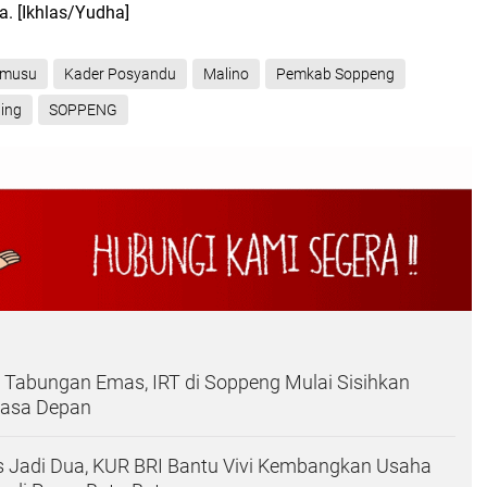
ya.
[Ikhlas/Yudha]
imusu
Kader Posyandu
Malino
Pemkab Soppeng
ing
SOPPENG
 Tabungan Emas, IRT di Soppeng Mulai Sisihkan
Masa Depan
s Jadi Dua, KUR BRI Bantu Vivi Kembangkan Usaha