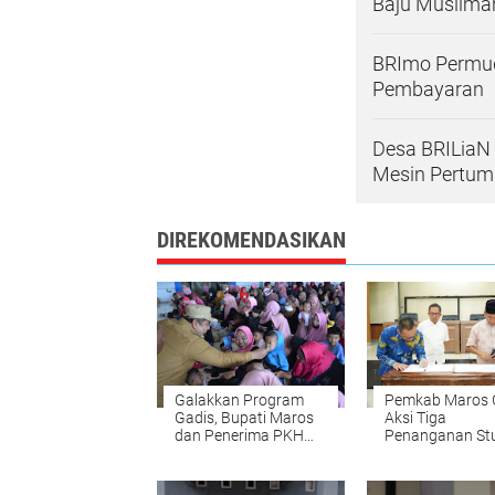
Baju Muslimah
BRImo Permuda
Pembayaran
Desa BRILiaN 
Mesin Pertum
DIREKOMENDASIKAN
Galakkan Program
Pemkab Maros 
Gadis, Bupati Maros
Aksi Tiga
dan Penerima PKH
Penanganan St
Makan Telur