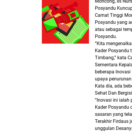
Moncong, Iis Nur
Posyandu Kuncup 
Camat Tinggi Mon
Posyandu yang ad
atau sebagai tem
Posyandu.
“Kita mengenalka
Kader Posyandu t
Timbang,” kata Ca
Sementara Kepal
beberapa Inovasi
upaya penurunan 
Kata dia, ada be
Sehat Dan Bergis
“Inovasi ini ial
Kader Posyandu d
sasaran yang tela
Terakhir Firdaus
unggulan Desanya