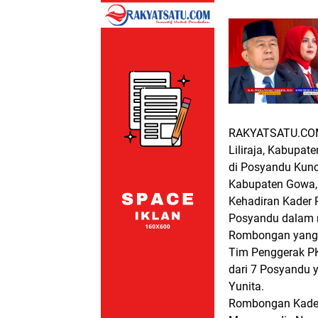
RAKYATSATU.CO
Liliraja, Kabupa
di Posyandu Kunc
Kabupaten Gowa,
Kehadiran Kader 
Posyandu dalam m
Rombongan yang d
Tim Penggerak PK
dari 7 Posyandu 
Yunita.
Rombongan Kader