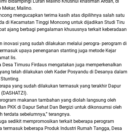
simi didampingi Lurah Malino Khusnul khatimah Ardan, di
Mekar, Malino.
cong mengucapkan terima kasih atas dipilihnya salah satu
a di Kecamatan Tinggi Moncong untuk dijadikan Studi Tiru
pat ajang berbagi pengalaman khususnya terkait keberadaan
n inovasi yang sudah dilakukan melalui perogra- perogram di
ermasuk upaya penenganan stanting juga metode Kejar
mat Iis.
a Desa Timusu Firdaus mengatakan juga memperkenalkan
 yang telah dilakukan oleh Kader Posyandu di Desanya dalam
Stunting.
berapa yang sudah dilakukan termasuk yang terakhir Dapur
i (DASHATZI).
ah program makanan tambahan yang diolah langsung oleh
an PKK di Dapur Sehat Dan Bergizi untuk dikonsumsi oleh
h terdata sebelumnya,” terangnya.
 juga sedikit mempromosikan terkait beberapa perogram
 termasuk beberapa Produk Industri Rumah Tangga, Desa