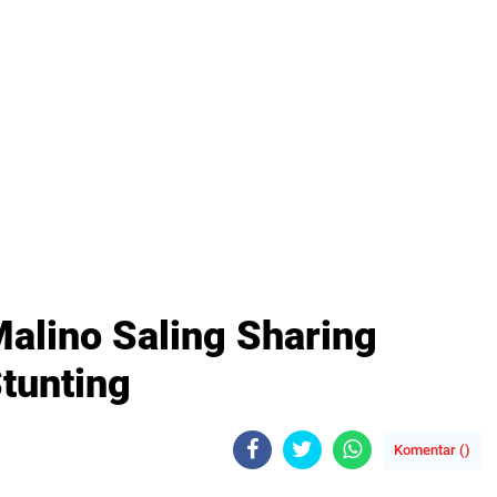
alino Saling Sharing
tunting
Komentar (
)