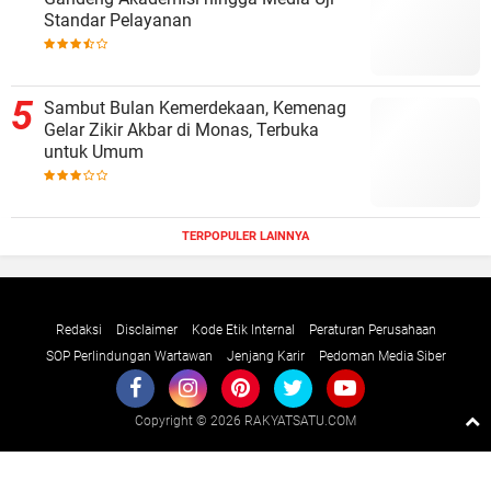
Standar Pelayanan
Sambut Bulan Kemerdekaan, Kemenag
Gelar Zikir Akbar di Monas, Terbuka
untuk Umum
TERPOPULER LAINNYA
Redaksi
Disclaimer
Kode Etik Internal
Peraturan Perusahaan
SOP Perlindungan Wartawan
Jenjang Karir
Pedoman Media Siber
Copyright ©
2026 RAKYATSATU.COM
Premium
By
Raushan
Design
With