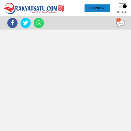
POPULER
JELAJAHI
0