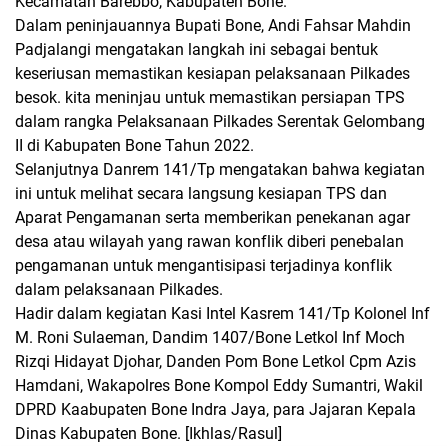
Kecamatan Barebbo, Kabupaten Bone.
Dalam peninjauannya Bupati Bone, Andi Fahsar Mahdin
Padjalangi mengatakan langkah ini sebagai bentuk
keseriusan memastikan kesiapan pelaksanaan Pilkades
besok. kita meninjau untuk memastikan persiapan TPS
dalam rangka Pelaksanaan Pilkades Serentak Gelombang
II di Kabupaten Bone Tahun 2022.
Selanjutnya Danrem 141/Tp mengatakan bahwa kegiatan
ini untuk melihat secara langsung kesiapan TPS dan
Aparat Pengamanan serta memberikan penekanan agar
desa atau wilayah yang rawan konflik diberi penebalan
pengamanan untuk mengantisipasi terjadinya konflik
dalam pelaksanaan Pilkades.
Hadir dalam kegiatan Kasi Intel Kasrem 141/Tp Kolonel Inf
M. Roni Sulaeman, Dandim 1407/Bone Letkol Inf Moch
Rizqi Hidayat Djohar, Danden Pom Bone Letkol Cpm Azis
Hamdani, Wakapolres Bone Kompol Eddy Sumantri, Wakil
DPRD Kaabupaten Bone Indra Jaya, para Jajaran Kepala
Dinas Kabupaten Bone.
[Ikhlas/Rasul]