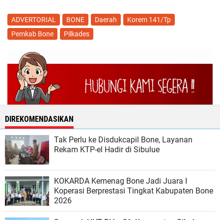
ADVERTORIAL
BONE
Daerah
Korem 141/Tp
Pemkab Bone
Pilkades
DIREKOMENDASIKAN
Tak Perlu ke Disdukcapil Bone, Layanan
Rekam KTP-el Hadir di Sibulue
KOKARDA Kemenag Bone Jadi Juara I
Koperasi Berprestasi Tingkat Kabupaten Bone
2026