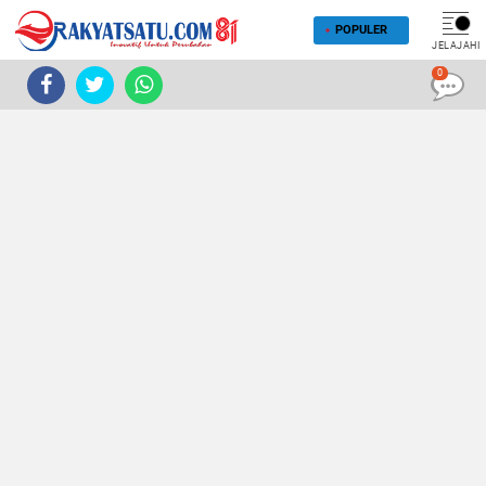
POPULER
JELAJAHI
0