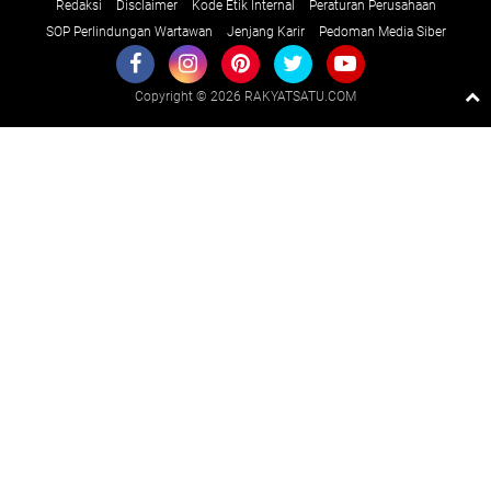
Redaksi
Disclaimer
Kode Etik Internal
Peraturan Perusahaan
SOP Perlindungan Wartawan
Jenjang Karir
Pedoman Media Siber
Copyright ©
2026 RAKYATSATU.COM
Premium
By
Raushan
Design
With
Shroff
Templates