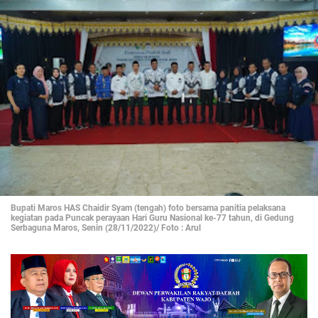
Bupati Maros HAS Chaidir Syam (tengah) foto bersama panitia pelaksana
kegiatan pada Puncak perayaan Hari Guru Nasional ke-77 tahun, di Gedung
Serbaguna Maros, Senin (28/11/2022)/ Foto : Arul