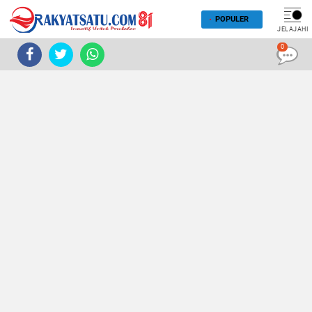
POPULER
JELAJAHI
0