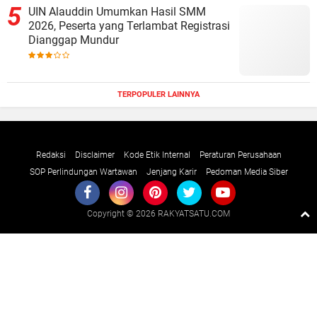
UIN Alauddin Umumkan Hasil SMM
2026, Peserta yang Terlambat Registrasi
Dianggap Mundur
TERPOPULER LAINNYA
Redaksi
Disclaimer
Kode Etik Internal
Peraturan Perusahaan
SOP Perlindungan Wartawan
Jenjang Karir
Pedoman Media Siber
Copyright ©
2026 RAKYATSATU.COM
Premium
By
Raushan
Design
With
Shroff
Templates