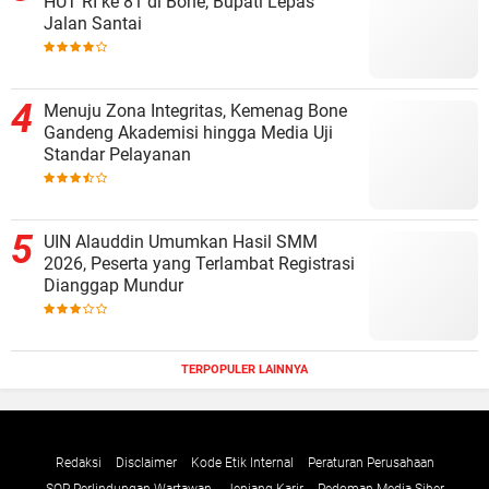
HUT RI ke 81 di Bone, Bupati Lepas
Jalan Santai
Menuju Zona Integritas, Kemenag Bone
Gandeng Akademisi hingga Media Uji
Standar Pelayanan
UIN Alauddin Umumkan Hasil SMM
2026, Peserta yang Terlambat Registrasi
Dianggap Mundur
TERPOPULER LAINNYA
Redaksi
Disclaimer
Kode Etik Internal
Peraturan Perusahaan
SOP Perlindungan Wartawan
Jenjang Karir
Pedoman Media Siber