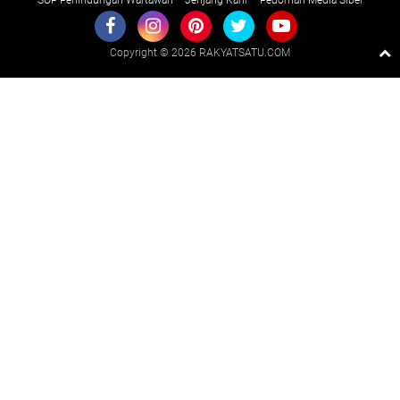
Copyright ©
2026 RAKYATSATU.COM
Premium
By
Raushan
Design
With
Shroff
Templates