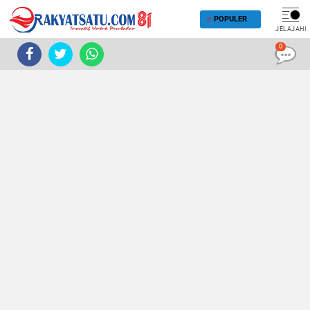
POPULER
JELAJAHI
0