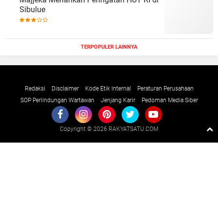
Sibulue
TERPOPULER LAINNYA
Redaksi
Disclaimer
Kode Etik Internal
Peraturan Perusahaan
SOP Perlindungan Wartawan
Jenjang Karir
Pedoman Media Siber
Copyright ©
2026 RAKYATSATU.COM
Premium
By
Raushan
Design
With
Shroff
Templates