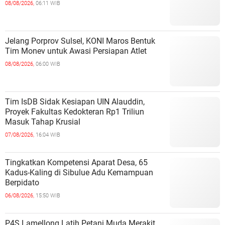
08/08/2026,
06:11 WIB
Jelang Porprov Sulsel, KONI Maros Bentuk
Tim Monev untuk Awasi Persiapan Atlet
08/08/2026,
06:00 WIB
Tim IsDB Sidak Kesiapan UIN Alauddin,
Proyek Fakultas Kedokteran Rp1 Triliun
Masuk Tahap Krusial
07/08/2026,
16:04 WIB
Tingkatkan Kompetensi Aparat Desa, 65
Kadus-Kaling di Sibulue Adu Kemampuan
Berpidato
06/08/2026,
15:50 WIB
P4S Lamellong Latih Petani Muda Merakit