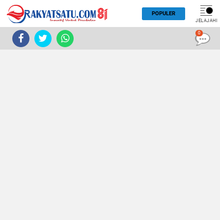
POPULER
JELAJAHI
0