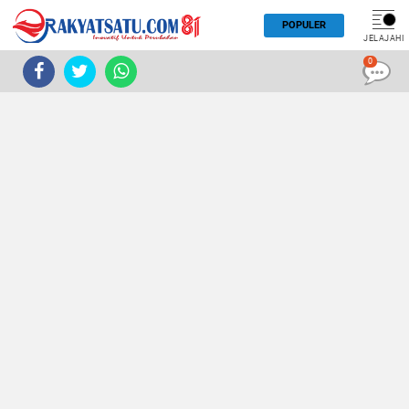
POPULER
JELAJAHI
0