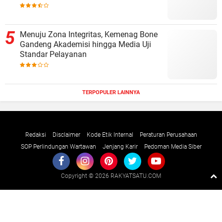
Menuju Zona Integritas, Kemenag Bone
Gandeng Akademisi hingga Media Uji
Standar Pelayanan
TERPOPULER LAINNYA
Redaksi
Disclaimer
Kode Etik Internal
Peraturan Perusahaan
SOP Perlindungan Wartawan
Jenjang Karir
Pedoman Media Siber
Copyright ©
2026 RAKYATSATU.COM
Premium
By
Raushan
Design
With
Shroff
Templates